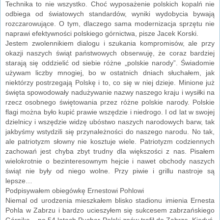
Technika to nie wszystko. Choć wyposażenie polskich kopalń nie
odbiega od światowych standardów, wyniki wydobycia bywają
rozczarowujące. O tym, dlaczego sama modernizacja sprzętu nie
naprawi efektywności polskiego górnictwa, pisze Jacek Korski.
Jestem zwolennikiem dialogu i szukania kompromisów, ale przy
okazji naszych świąt państwowych obserwuję, że coraz bardziej
starają się oddzielić od siebie różne „polskie narody”. Świadomie
używam liczby mnogiej, bo w ostatnich dniach słuchałem, jak
niektórzy postrzegają Polskę i to, co się w niej dzieje. Minione już
święta spowodowały nadużywanie nazwy naszego kraju i wysiłki na
rzecz osobnego świętowania przez różne polskie narody. Polskie
flagi można było kupić prawie wszędzie i niedrogo. I od lat w swojej
dzielnicy i wszędzie widzę ubóstwo naszych narodowych barw, tak
jakbyśmy wstydzili się przynależności do naszego narodu. No tak,
ale patriotyzm słowny nie kosztuje wiele. Patriotyzm codziennych
zachowań jest chyba zbyt trudny dla większości z nas. Pisałem
wielokrotnie o bezinteresownym hejcie i nawet obchody naszych
świąt nie były od niego wolne. Przy piwie i grillu nastroje są
lepsze…
Podpisywałem obiegówkę Ernestowi Pohlowi
Niemal od urodzenia mieszkałem blisko stadionu imienia Ernesta
Pohla w Zabrzu i bardzo ucieszyłem się sukcesem zabrzańskiego
Górnika – po 54 latach Puchar Polski znów trafił do Zabrza. Kiedyś,