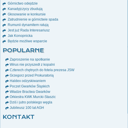
Górnictwo odejdzie
Kanadyjczycy zbudują
Głosowanie w konkursie
Zatrudnienie w górnictwie spada
Rumunii dynamitem ratują
Jest już Rada Interesariusz
Jak Konopnicka
Będzie możliwe wsparcie
POPULARNE
Zaproszenie na spotkanie
Wirus nie przyszedł z kopalni
Czterech chętnych do fotela prezesa JSW
Grzegorz przed Prokuratorią
Haldex odzyskiwaniem
Poczet Gwarków Śląskich
Władze Bractwa Gwarków
Orkiestra KWK Murcki-Staszic
Dziś i jutro polskiego węgla
Jubileusz 100 lat AGH
KONTAKT