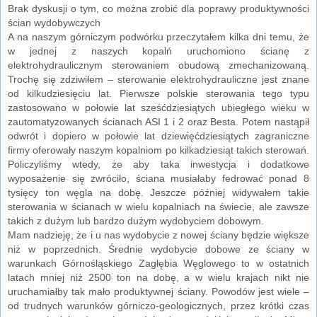
Brak dyskusji o tym, co można zrobić dla poprawy produktywności
ścian wydobywczych
A na naszym górniczym podwórku przeczytałem kilka dni temu, że
w jednej z naszych kopalń uruchomiono ścianę z
elektrohydraulicznym sterowaniem obudową zmechanizowaną.
Trochę się zdziwiłem – sterowanie elektrohydrauliczne jest znane
od kilkudziesięciu lat. Pierwsze polskie sterowania tego typu
zastosowano w połowie lat sześćdziesiątych ubiegłego wieku w
zautomatyzowanych ścianach ASI 1 i 2 oraz Besta. Potem nastąpił
odwrót i dopiero w połowie lat dziewięćdziesiątych zagraniczne
firmy oferowały naszym kopalniom po kilkadziesiąt takich sterowań.
Policzyliśmy wtedy, że aby taka inwestycja i dodatkowe
wyposażenie się zwróciło, ściana musiałaby fedrować ponad 8
tysięcy ton węgla na dobę. Jeszcze później widywałem takie
sterowania w ścianach w wielu kopalniach na świecie, ale zawsze
takich z dużym lub bardzo dużym wydobyciem dobowym.
Mam nadzieję, że i u nas wydobycie z nowej ściany będzie większe
niż w poprzednich. Średnie wydobycie dobowe ze ściany w
warunkach Górnośląskiego Zagłębia Węglowego to w ostatnich
latach mniej niż 2500 ton na dobę, a w wielu krajach nikt nie
uruchamiałby tak mało produktywnej ściany. Powodów jest wiele –
od trudnych warunków górniczo-geologicznych, przez krótki czas