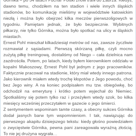
dawno temu, chodziłem na ten stadion i wiele innych śląskich
stadionów, bo komunikację mieliśmy w województwie katowickim
niezłą i można było obejrzeć kilka meczów pierwszoligowych w
tygodniu. Pamiętam jednak, że było bezpiecznie. Wybitnych
piłkarzy, nie tylko Górnika, można było spotkać na ulicy w śląskich
miastach.
Ernest Pohl mieszkał kilkadziesiąt metrów od nas, zawsze życzliwie
rozmawiał z sąsiadami. Pierwszą skórzaną piłkę, czyli mocno
zużytą piłkę treningową, dostaliśmy od Niego – cała dzielnica nam
zazdrościła. Potem, po latach, kiedy byłem kierownikiem oddziału w
kopalni Makoszowy, Ernest Pohl był jednym z jego pracowników.
Faktycznie pracował na stadionie, który miał wtedy innego patrona.
Jako kierownik miałem wtedy trochę kłopotów z Jego powodu, choć
bez Jego winy. A na koniec podpisałem mu tzw. obiegówkę, bo
odchodził na emeryturę i krótko potem wyjechał do Niemiec.
Spotkaliśmy się potem tylko raz i przeżyłem wtedy szok, bo kilka
miesięcy wcześniej przeczytałem w gazecie o jego śmierci.
Z sentymentem wspominam tamte czasy, a obecny sukces Górnika
dodał jasnych barw tym wspomnieniom. I tak, nawiązując do
pierwszego akapitu dzisiejszego tekstu: kiedy głośno powiedziałem
o zwycięstwie Górnika, pewna pani zareagowała wyraźną złością.
To nie jej drużyna wygrała…