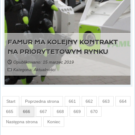
FAMUR MA KOLEJNY KONTRAKT
NA PRIORYTETOWYM RYNKU
Opublikowano: 15 marzec 2019
Kategoria:
Aktualności
Start
Poprzedna strona
661
662
663
664
665
666
667
668
669
670
Następna strona
Koniec