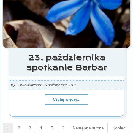
23. pażdziernika
spotkanie Barbar
Opublikowano: 16 październik 2019
Czytaj więcej...
1
2
3
4
5
6
Następna strona
Koniec