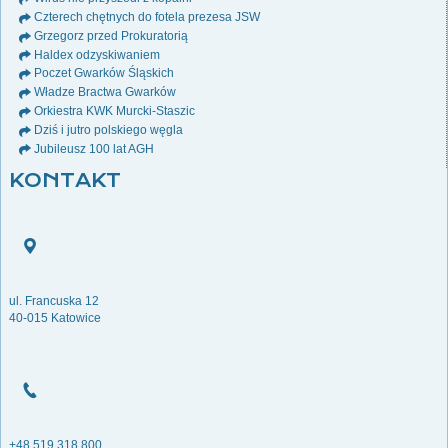
Czterech chętnych do fotela prezesa JSW
Grzegorz przed Prokuratorią
Haldex odzyskiwaniem
Poczet Gwarków Śląskich
Władze Bractwa Gwarków
Orkiestra KWK Murcki-Staszic
Dziś i jutro polskiego węgla
Jubileusz 100 lat AGH
KONTAKT
ul. Francuska 12
40-015 Katowice
+48 519 318 800