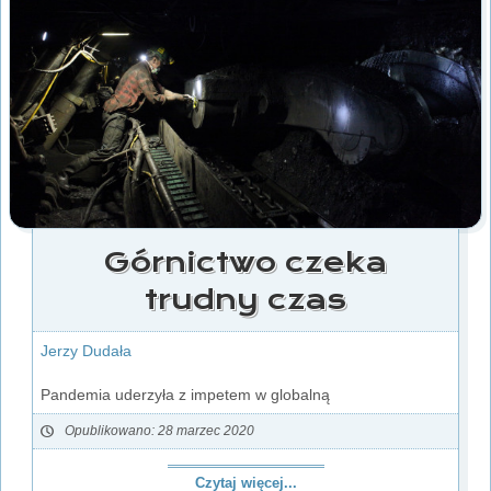
Górnictwo czeka
trudny czas
Jerzy Dudała
Pandemia uderzyła z impetem w globalną
Opublikowano: 28 marzec 2020
Czytaj więcej...