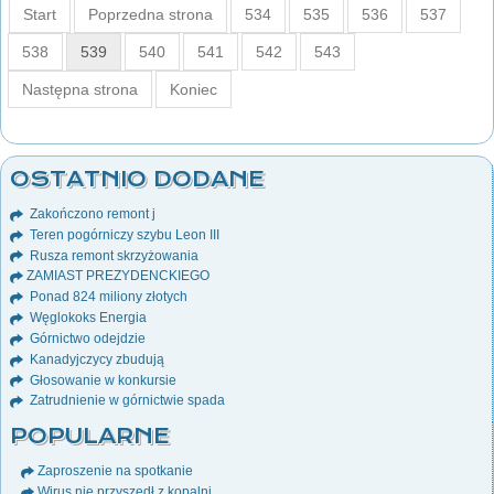
Start
Poprzedna strona
534
535
536
537
538
539
540
541
542
543
Następna strona
Koniec
OSTATNIO DODANE
Zakończono remont j
Teren pogórniczy szybu Leon III
Rusza remont skrzyżowania
ZAMIAST PREZYDENCKIEGO
Ponad 824 miliony złotych
Węglokoks Energia
Górnictwo odejdzie
Kanadyjczycy zbudują
Głosowanie w konkursie
Zatrudnienie w górnictwie spada
POPULARNE
Zaproszenie na spotkanie
Wirus nie przyszedł z kopalni