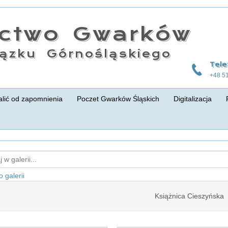
actwo Gwarków
ązku Górnośląskiego
Tele
+48 5
lić od zapomnienia
Poczet Gwarków Śląskich
Digitalizacja
 galerii
Książnica Cieszyńska