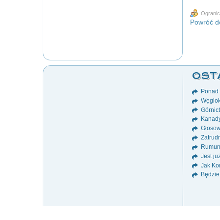
Ogranic
Powróć do
OST
Ponad 8
Węglok
Górnict
Kanady
Głosow
Zatrudn
Rumuni
Jest ju
Jak Ko
Będzie