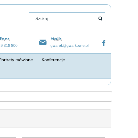
fon:
Mail:
19 318 800
gwarek@gwarkowie.pl
Portrety mówione
Konferencje