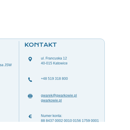
KONTAKT
ul. Francuska 12
40-015 Katowice
esa JSW
+48 519 318 800
gwarek@gwarkowie.pl
gwarkowie.pl
Numer konta:
88 8437 0002 0010 0156 1759 0001