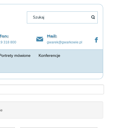
fon:
Mail:
19 318 800
gwarek@gwarkowie.pl
Portrety mówione
Konferencje
ie