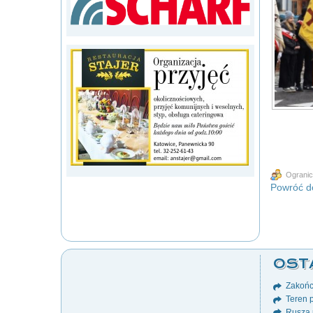
Ogranic
Powróć do
OST
Zakońc
Teren p
Rusza 