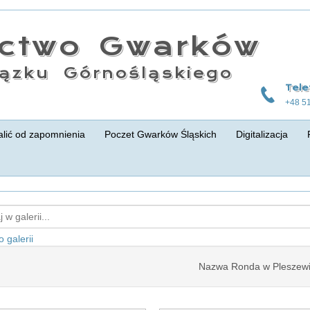
actwo Gwarków
ązku Górnośląskiego
Tele
+48 5
lić od zapomnienia
Poczet Gwarków Śląskich
Digitalizacja
 galerii
Nazwa Ronda w Pleszew