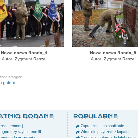
Nowa nazwa Ronda_4
Nowa nazwa Ronda_5
Autor: Zygmunt Reszel
Autor: Zygmunt Reszel
zone Kategorie
 galerii
ATNIO DODANE
POPULARNE
zono remont j
Zaproszenie na spotkanie
ogórniczy szybu Leon III
Wirus nie przyszedł z kopalni
remont skrzyżowania
Czterech chętnych do fotela prez