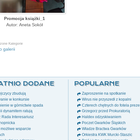
Promocja książki_1
Autor: Aneta Sokół
zone Kategorie
 galerii
ATNIO DODANE
POPULARNE
jczycy zbudują
Zaproszenie na spotkanie
anie w konkursie
Wirus nie przyszedł z kopalni
ienie w górnictwie spada
Czterech chętnych do fotela prez
i dynamitem ratują
Grzegorz przed Prokuratorią
ż Rada Interesariusz
Haldex odzyskiwaniem
nopnicka
Poczet Gwarków Śląskich
 możliwe wsparcie
Władze Bractwa Gwarków
ach
Orkiestra KWK Murcki-Staszic