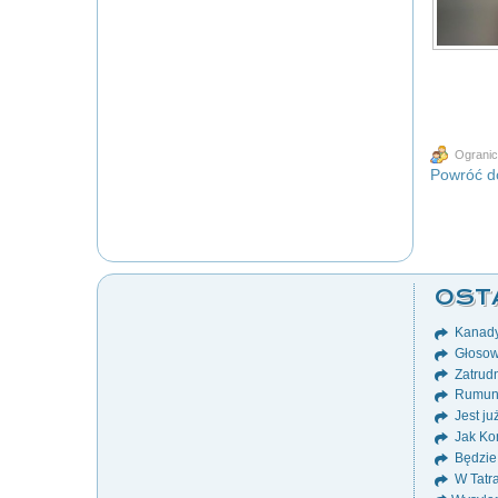
Ogranic
Powróć do
OST
Kanady
Głosow
Zatrudn
Rumuni
Jest ju
Jak Ko
Będzie
W Tatr