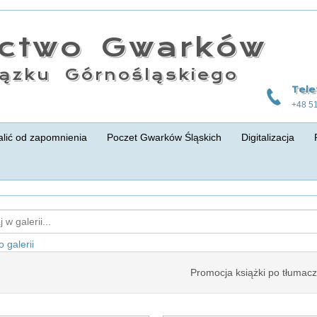
actwo Gwarków
ązku Górnośląskiego
Tele
+48 5
lić od zapomnienia
Poczet Gwarków Śląskich
Digitalizacja
 galerii
Promocja książki po tłumacz