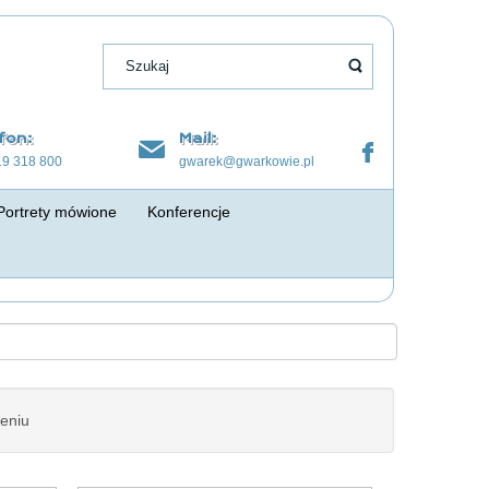
fon:
Mail:
19 318 800
gwarek@gwarkowie.pl
Portrety mówione
Konferencje
eniu