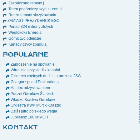
Zakończono remont j
Teren pogórniczy szybu Leon III
Rusza remont skrzyżowania
ZAMIAST PREZYDENCKIEGO
Ponad 824 miliony złotych
Węglokoks Energia
Górnictwo odejdzie
Kanadyjczycy zbudują
POPULARNE
Zaproszenie na spotkanie
Wirus nie przyszedł z kopalni
Czterech chętnych do fotela prezesa JSW
Grzegorz przed Prokuratorią
Haldex odzyskiwaniem
Poczet Gwarków Śląskich
Władze Bractwa Gwarków
Orkiestra KWK Murcki-Staszic
Dziś i jutro polskiego węgla
Jubileusz 100 lat AGH
KONTAKT