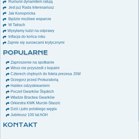
Rumunii dynamitem ratują
Jest już Rada Interesariusz
Jak Konopnicka
Będzie możliwe wsparcie
W Tatrach
Wysyłamy ludzi na odprawy
Inflacja do końca roku
Zajmie się surowcami krytycznymi
POPULARNE
Zaproszenie na spotkanie
Wirus nie przyszedł z kopalni
Czterech chętnych do fotela prezesa JSW
Grzegorz przed Prokuratorią
Haldex odzyskiwaniem
Poczet Gwarków Śląskich
Władze Bractwa Gwarków
Orkiestra KWK Murcki-Staszic
Dziś i jutro polskiego węgla
Jubileusz 100 lat AGH
KONTAKT