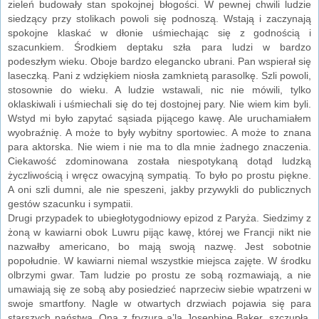
zieleń budowały stan spokojnej błogości. W pewnej chwili ludzie
siedzący przy stolikach powoli się podnoszą. Wstają i zaczynają
spokojne klaskać w dłonie uśmiechając się z godnością i
szacunkiem. Środkiem deptaku szła para ludzi w bardzo
podeszłym wieku. Oboje bardzo elegancko ubrani. Pan wspierał się
laseczką. Pani z wdziękiem niosła zamknietą parasolkę. Szli powoli,
stosownie do wieku. A ludzie wstawali, nic nie mówili, tylko
oklaskiwali i uśmiechali się do tej dostojnej pary. Nie wiem kim byli.
Wstyd mi było zapytać sąsiada pijącego kawę. Ale uruchamiałem
wyobraźnię. A może to były wybitny sportowiec. A może to znana
para aktorska. Nie wiem i nie ma to dla mnie żadnego znaczenia.
Ciekawość zdominowana została niespotykaną dotąd ludzką
życzliwością i wręcz owacyjną sympatią. To było po prostu piękne.
A oni szli dumni, ale nie speszeni, jakby przywykli do publicznych
gestów szacunku i sympatii.
Drugi przypadek to ubiegłotygodniowy epizod z Paryża. Siedzimy z
żoną w kawiarni obok Luwru pijąc kawę, której we Francji nikt nie
nazwałby americano, bo mają swoją nazwę. Jest sobotnie
popołudnie. W kawiarni niemal wszystkie miejsca zajęte. W środku
olbrzymi gwar. Tam ludzie po prostu ze sobą rozmawiają, a nie
umawiają się ze sobą aby posiedzieć naprzeciw siebie wpatrzeni w
swoje smartfony. Nagle w otwartych drzwiach pojawia się para
starszych państwa. Ona z fryzurą a’la Josephine Baker, szczupła,