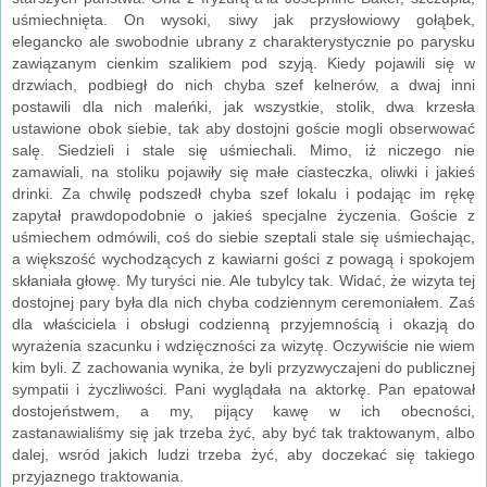
uśmiechnięta. On wysoki, siwy jak przysłowiowy gołąbek,
elegancko ale swobodnie ubrany z charakterystycznie po parysku
zawiązanym cienkim szalikiem pod szyją. Kiedy pojawili się w
drzwiach, podbiegł do nich chyba szef kelnerów, a dwaj inni
postawili dla nich maleńki, jak wszystkie, stolik, dwa krzesła
ustawione obok siebie, tak aby dostojni goście mogli obserwować
salę. Siedzieli i stale się uśmiechali. Mimo, iż niczego nie
zamawiali, na stoliku pojawiły się małe ciasteczka, oliwki i jakieś
drinki. Za chwilę podszedł chyba szef lokalu i podając im rękę
zapytał prawdopodobnie o jakieś specjalne życzenia. Goście z
uśmiechem odmówili, coś do siebie szeptali stale się uśmiechając,
a większość wychodzących z kawiarni gości z powagą i spokojem
skłaniała głowę. My turyści nie. Ale tubylcy tak. Widać, że wizyta tej
dostojnej pary była dla nich chyba codziennym ceremoniałem. Zaś
dla właściciela i obsługi codzienną przyjemnością i okazją do
wyrażenia szacunku i wdzięczności za wizytę. Oczywiście nie wiem
kim byli. Z zachowania wynika, że byli przyzwyczajeni do publicznej
sympatii i życzliwości. Pani wyglądała na aktorkę. Pan epatował
dostojeństwem, a my, pijący kawę w ich obecności,
zastanawialiśmy się jak trzeba żyć, aby być tak traktowanym, albo
dalej, wsród jakich ludzi trzeba żyć, aby doczekać się takiego
przyjaznego traktowania.