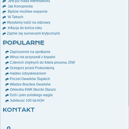
Jest już Rada Interesariusz
Jak Konopnicka
Będzie możliwe wsparcie
W Tatrach
Wysyłamy ludzi na odprawy
Inflacja do końca roku
Zajmie się surowcami krytycznymi
POPULARNE
Zaproszenie na spotkanie
Wirus nie przyszedł z kopalni
Czterech chętnych do fotela prezesa JSW
Grzegorz przed Prokuratorią
Haldex odzyskiwaniem
Poczet Gwarków Śląskich
Władze Bractwa Gwarków
Orkiestra KWK Murcki-Staszic
Dziś i jutro polskiego węgla
Jubileusz 100 lat AGH
KONTAKT