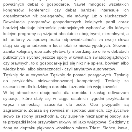
poważnych debat o gospodarce. Nawet mnogość wszelakich
kongresów, konferencji czy debat bardziej interesuje ich
organizatorów niż prelegentów, nie mówiąc już o słuchaczach.
Dewaluacja programów gospodarczych kolejnych partii coraz
bardziej skutkuje biernością potencjalnych wyborców, dla których
kolejne programy są wizjami absolutnie obojętnymi, nierealnymi, a
ich autorzy za sprawą braku odpowiedzialności za swoje słowa
stają się zgromadzeniem ludzi totalnie niewiarygodnych. Słowem,
zanika kolejna grupa autorytetów, tym bardziej, że o ile w debatach
publicznych słychać jeszcze spory w kwestiach światopoglądowych
czy prawnych, to o gospodarkę już się nikt nie spiera, bowiem albo
wiedzy brak, albo skuteczności - czyli atrybutów autorytetów.
Tęsknię do autorytetów. Tęsknię do postaci posągowych. Tęsknię
do przykładów niekwestionowanej kompetencji. Tęsknię za
szacunkiem dla ludzkiego dorobku i uznania ich wyjątkowości.
W tej atmosferze obojętności dla dorobku i zasług odtwarzam
sytuacje, które stały się w ciągu ostatnich tygodni przykładami
wręcz manifestacji szacunku dla osób. Oba przypadki są
zagraniczne. Zdarza się również mi spotkać uśmiech, czy życzliwe
słowo ze strony przechodnia, czy zupełnie nieznajomej osoby, ale
te przypadki które przywołam utkwiły mi jako wyjątkowe. Siedzimy z
żoną na deptaku pięknego włoskiego miasta Triest. Słońce, kawa,