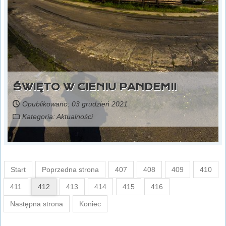
ŚWIĘTO W CIENIU PANDEMII
Opublikowano: 03 grudzień 2021
Kategoria:
Aktualności
Start
Poprzedna strona
407
408
409
410
411
412
413
414
415
416
Następna strona
Koniec