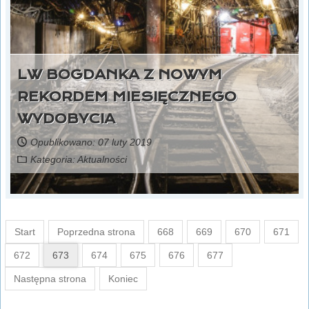
LW BOGDANKA Z NOWYM
REKORDEM MIESIĘCZNEGO
WYDOBYCIA
Opublikowano: 07 luty 2019
Kategoria:
Aktualności
Start
Poprzedna strona
668
669
670
671
672
673
674
675
676
677
Następna strona
Koniec