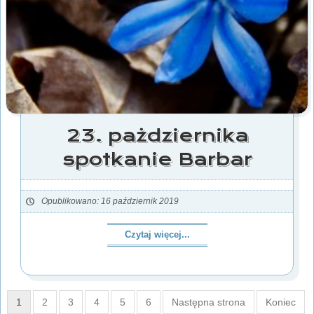
23. pażdziernika
spotkanie Barbar
Opublikowano: 16 październik 2019
Czytaj więcej...
1
2
3
4
5
6
Następna strona
Koniec