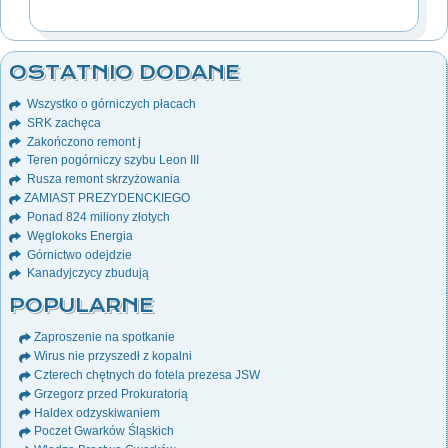
OSTATNIO DODANE
Wszystko o górniczych płacach
SRK zachęca
Zakończono remont j
Teren pogórniczy szybu Leon III
Rusza remont skrzyżowania
ZAMIAST PREZYDENCKIEGO
Ponad 824 miliony złotych
Węglokoks Energia
Górnictwo odejdzie
Kanadyjczycy zbudują
POPULARNE
Zaproszenie na spotkanie
Wirus nie przyszedł z kopalni
Czterech chętnych do fotela prezesa JSW
Grzegorz przed Prokuratorią
Haldex odzyskiwaniem
Poczet Gwarków Śląskich