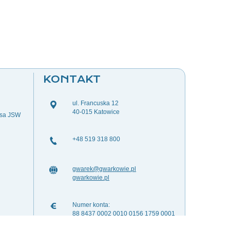
KONTAKT
ul. Francuska 12
40-015 Katowice
esa JSW
+48 519 318 800
gwarek@gwarkowie.pl
gwarkowie.pl
Numer konta:
88 8437 0002 0010 0156 1759 0001