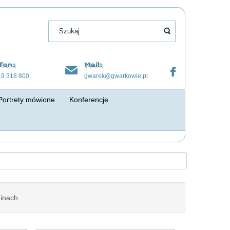
fon:
Mail:
19 318 800
gwarek@gwarkowie.pl
Portrety mówione
Konferencje
inach