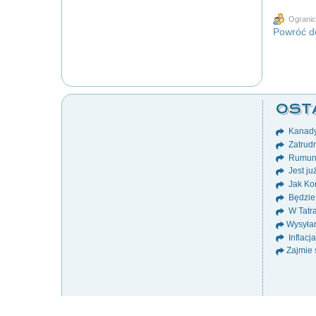
Ogranic
Powróć do
OST
Kanady
Zatrudn
Rumuni
Jest ju
Jak Ko
Będzie
W Tatr
Wysyłam
Inflacj
Zajmie 