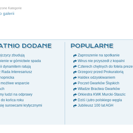
zone Kategorie
 galerii
ATNIO DODANE
POPULARNE
jczycy zbudują
Zaproszenie na spotkanie
ienie w górnictwie spada
Wirus nie przyszedł z kopalni
i dynamitem ratują
Czterech chętnych do fotela prez
ż Rada Interesariusz
Grzegorz przed Prokuratorią
nopnicka
Haldex odzyskiwaniem
 możliwe wsparcie
Poczet Gwarków Śląskich
ach
Władze Bractwa Gwarków
y ludzi na odprawy
Orkiestra KWK Murcki-Staszic
a do końca roku
Dziś i jutro polskiego węgla
się surowcami krytycznymi
Jubileusz 100 lat AGH