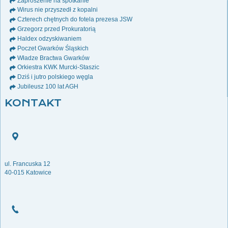
Zaproszenie na spotkanie
Wirus nie przyszedł z kopalni
Czterech chętnych do fotela prezesa JSW
Grzegorz przed Prokuratorią
Haldex odzyskiwaniem
Poczet Gwarków Śląskich
Władze Bractwa Gwarków
Orkiestra KWK Murcki-Staszic
Dziś i jutro polskiego węgla
Jubileusz 100 lat AGH
KONTAKT
ul. Francuska 12
40-015 Katowice