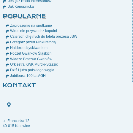
Jest już Rada Interesariusz
Jak Konopnicka
POPULARNE
Zaproszenie na spotkanie
Wirus nie przyszedł z kopalni
Czterech chętnych do fotela prezesa JSW
Grzegorz przed Prokuratorią
Haldex odzyskiwaniem
Poczet Gwarków Śląskich
Władze Bractwa Gwarków
Orkiestra KWK Murcki-Staszic
Dziś i jutro polskiego węgla
Jubileusz 100 lat AGH
KONTAKT
ul. Francuska 12
40-015 Katowice