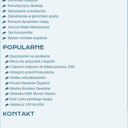
Górnictwo odejdzie
Kanadyjczycy zbudują
Głosowanie w konkursie
Zatrudnienie w górnictwie spada
Rumunii dynamitem ratują
Jest już Rada Interesariusz
Jak Konopnicka
Będzie możliwe wsparcie
POPULARNE
Zaproszenie na spotkanie
Wirus nie przyszedł z kopalni
Czterech chętnych do fotela prezesa JSW
Grzegorz przed Prokuratorią
Haldex odzyskiwaniem
Poczet Gwarków Śląskich
Władze Bractwa Gwarków
Orkiestra KWK Murcki-Staszic
Dziś i jutro polskiego węgla
Jubileusz 100 lat AGH
KONTAKT