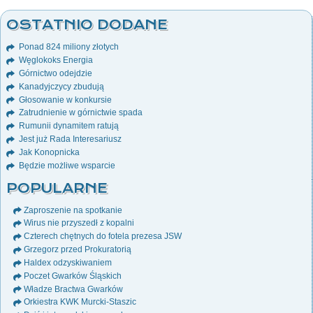
OSTATNIO DODANE
Ponad 824 miliony złotych
Węglokoks Energia
Górnictwo odejdzie
Kanadyjczycy zbudują
Głosowanie w konkursie
Zatrudnienie w górnictwie spada
Rumunii dynamitem ratują
Jest już Rada Interesariusz
Jak Konopnicka
Będzie możliwe wsparcie
POPULARNE
Zaproszenie na spotkanie
Wirus nie przyszedł z kopalni
Czterech chętnych do fotela prezesa JSW
Grzegorz przed Prokuratorią
Haldex odzyskiwaniem
Poczet Gwarków Śląskich
Władze Bractwa Gwarków
Orkiestra KWK Murcki-Staszic