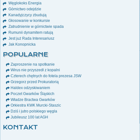
Węglokoks Energia
Górnictwo odejdzie
Kanadyjczycy zbudują
Głosowanie w konkursie
Zatrudnienie w górnictwie spada
Rumunii dynamitem ratują
Jest już Rada Interesariusz
Jak Konopnicka
POPULARNE
Zaproszenie na spotkanie
Wirus nie przyszedł z kopalni
Czterech chętnych do fotela prezesa JSW
Grzegorz przed Prokuratorią
Haldex odzyskiwaniem
Poczet Gwarków Śląskich
Władze Bractwa Gwarków
Orkiestra KWK Murcki-Staszic
Dziś i jutro polskiego węgla
Jubileusz 100 lat AGH
KONTAKT