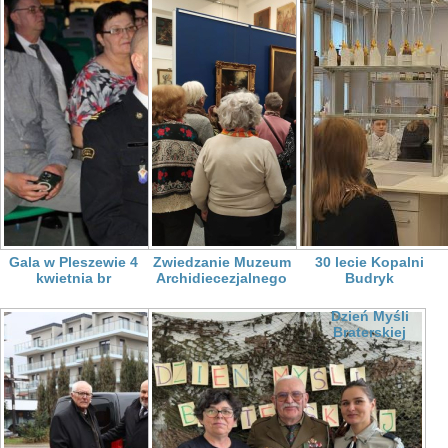
Gala w Pleszewie 4
Zwiedzanie Muzeum
30 lecie Kopalni
kwietnia br
Archidiecezjalnego
Budryk
Dzień Myśli
Braterskiej