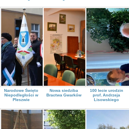
Narodowe Święto
Nowa siedziba
100 lecie urodzin
Niepodległości w
Bractwa Gwarków
prof. Andrzeja
Pleszwie
Lisowskiego