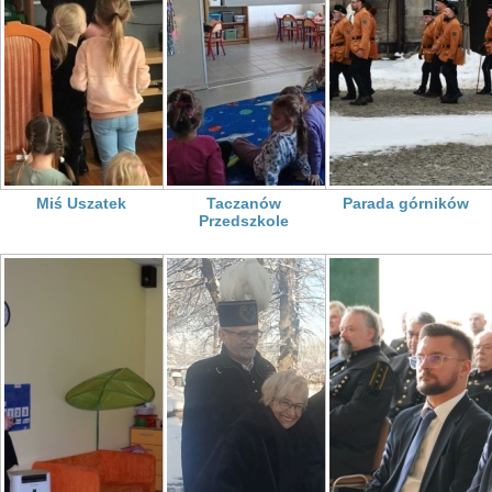
Miś Uszatek
Taczanów
Parada górników
Przedszkole