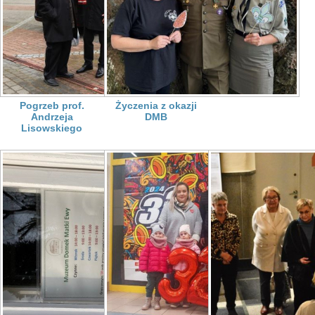
Pogrzeb prof.
Życzenia z okazji
Andrzeja
DMB
Lisowskiego