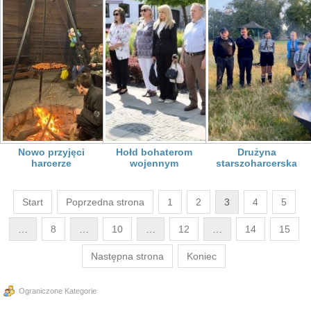
Nowo przyjęci
Hołd bohaterom
Drużyna
harcerze
wojennym
starszoharcerska
Start
Poprzedna strona
1
2
3
4
5
…
8
…
10
…
12
…
14
15
Następna strona
Koniec
Ograniczone Kategorie