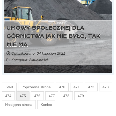
UMOWY SPOŁECZNEJ DLA
GÓRNICTWA JAK NIE BYŁO, TAK
NIE MA
Opublikowano: 04 kwiecień 2021
Kategoria:
Aktualności
Start
Poprzedna strona
470
471
472
473
474
475
476
477
478
479
Następna strona
Koniec