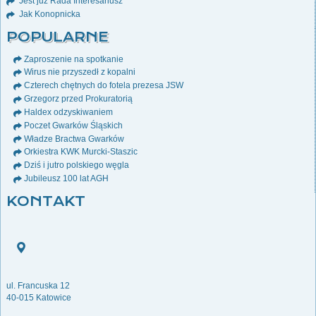
Jest już Rada Interesariusz
Jak Konopnicka
POPULARNE
Zaproszenie na spotkanie
Wirus nie przyszedł z kopalni
Czterech chętnych do fotela prezesa JSW
Grzegorz przed Prokuratorią
Haldex odzyskiwaniem
Poczet Gwarków Śląskich
Władze Bractwa Gwarków
Orkiestra KWK Murcki-Staszic
Dziś i jutro polskiego węgla
Jubileusz 100 lat AGH
KONTAKT
ul. Francuska 12
40-015 Katowice