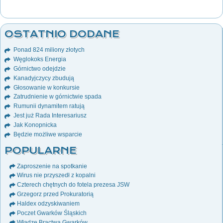
OSTATNIO DODANE
Ponad 824 miliony złotych
Węglokoks Energia
Górnictwo odejdzie
Kanadyjczycy zbudują
Głosowanie w konkursie
Zatrudnienie w górnictwie spada
Rumunii dynamitem ratują
Jest już Rada Interesariusz
Jak Konopnicka
Będzie możliwe wsparcie
POPULARNE
Zaproszenie na spotkanie
Wirus nie przyszedł z kopalni
Czterech chętnych do fotela prezesa JSW
Grzegorz przed Prokuratorią
Haldex odzyskiwaniem
Poczet Gwarków Śląskich
Władze Bractwa Gwarków