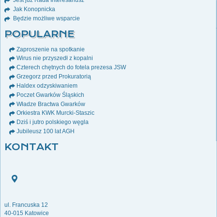
Jest już Rada Interesariusz
Jak Konopnicka
Będzie możliwe wsparcie
POPULARNE
Zaproszenie na spotkanie
Wirus nie przyszedł z kopalni
Czterech chętnych do fotela prezesa JSW
Grzegorz przed Prokuratorią
Haldex odzyskiwaniem
Poczet Gwarków Śląskich
Władze Bractwa Gwarków
Orkiestra KWK Murcki-Staszic
Dziś i jutro polskiego węgla
Jubileusz 100 lat AGH
KONTAKT
ul. Francuska 12
40-015 Katowice