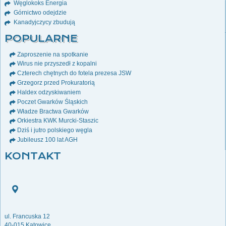
Węglokoks Energia
Górnictwo odejdzie
Kanadyjczycy zbudują
POPULARNE
Zaproszenie na spotkanie
Wirus nie przyszedł z kopalni
Czterech chętnych do fotela prezesa JSW
Grzegorz przed Prokuratorią
Haldex odzyskiwaniem
Poczet Gwarków Śląskich
Władze Bractwa Gwarków
Orkiestra KWK Murcki-Staszic
Dziś i jutro polskiego węgla
Jubileusz 100 lat AGH
KONTAKT
ul. Francuska 12
40-015 Katowice