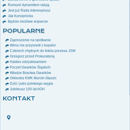
Rumunii dynamitem ratują
Jest już Rada Interesariusz
Jak Konopnicka
Będzie możliwe wsparcie
POPULARNE
Zaproszenie na spotkanie
Wirus nie przyszedł z kopalni
Czterech chętnych do fotela prezesa JSW
Grzegorz przed Prokuratorią
Haldex odzyskiwaniem
Poczet Gwarków Śląskich
Władze Bractwa Gwarków
Orkiestra KWK Murcki-Staszic
Dziś i jutro polskiego węgla
Jubileusz 100 lat AGH
KONTAKT