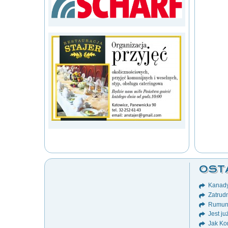
OST
Kanady
Zatrudn
Rumuni
Jest ju
Jak Ko