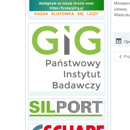
Ministe
ustawy,
Wieliczk
Op
Pop