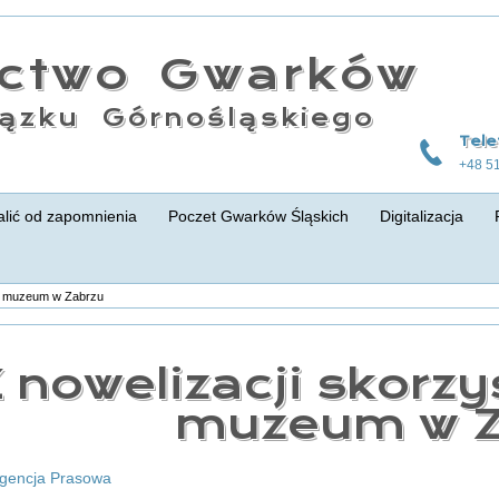
actwo Gwarków
ązku Górnośląskiego
Tele
+48 5
lić od zapomnienia
Poczet Gwarków Śląskich
Digitalizacja
a i muzeum w Zabrzu
 nowelizacji skorzy
muzeum w Z
Agencja Prasowa