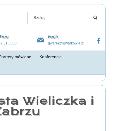
fon:
Mail:
19 318 800
gwarek@gwarkowie.pl
Portrety mówione
Konferencje
sta Wieliczka i
abrzu