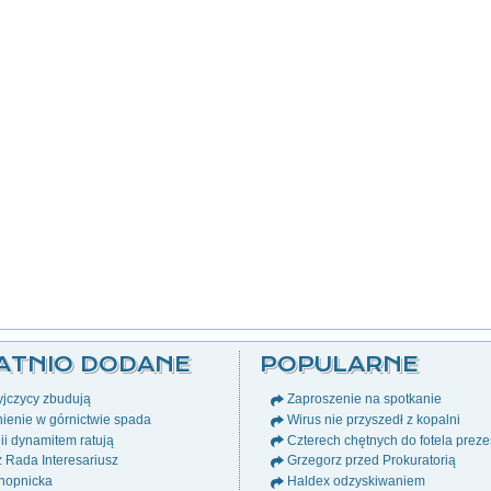
ATNIO DODANE
POPULARNE
jczycy zbudują
Zaproszenie na spotkanie
ienie w górnictwie spada
Wirus nie przyszedł z kopalni
i dynamitem ratują
Czterech chętnych do fotela prez
ż Rada Interesariusz
Grzegorz przed Prokuratorią
nopnicka
Haldex odzyskiwaniem