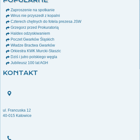
POPULARNE
Zaproszenie na spotkanie
Wirus nie przyszedł z kopalni
Czterech chętnych do fotela prezesa JSW
Grzegorz przed Prokuratorią
Haldex odzyskiwaniem
Poczet Gwarków Śląskich
Władze Bractwa Gwarków
Orkiestra KWK Murcki-Staszic
Dziś i jutro polskiego węgla
Jubileusz 100 lat AGH
KONTAKT
ul. Francuska 12
40-015 Katowice