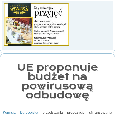
UE proponuje
budżet na
powirusową
odbudowę
Komisja Europejska
przedstawiła propozycje sfinansowania