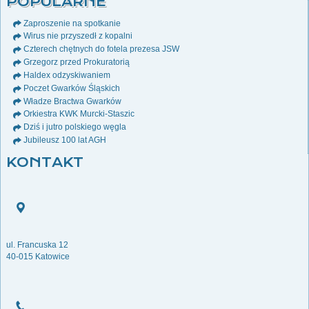
POPULARNE
Zaproszenie na spotkanie
Wirus nie przyszedł z kopalni
Czterech chętnych do fotela prezesa JSW
Grzegorz przed Prokuratorią
Haldex odzyskiwaniem
Poczet Gwarków Śląskich
Władze Bractwa Gwarków
Orkiestra KWK Murcki-Staszic
Dziś i jutro polskiego węgla
Jubileusz 100 lat AGH
KONTAKT
ul. Francuska 12
40-015 Katowice