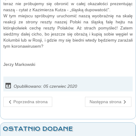
teraz nie próbujemy się obronić w całej okazałości prezentując
naszą - cytat z Kazimierza Kutza - „śląską dupowatość”.
W tym miejscu spróbujmy uruchomić naszą wyobraźnię na skalę
reakcji ze strony reszty naszej Polski na śląską falę hejtu na
którąkolwiek cechę reszty Polaków. Aż strach pomyśleć! Zatem
siedźmy dalej cicho, bo jeszcze się obrażą i kupią sobie węgiel w
Kolumbii lub w Rosji, i gdzie my się biedni wtedy będziemy zarażali
tym koronawirusem?
Jerzy Markowski
Opublikowano: 05 czerwiec 2020
Poprzedna strona
Następna strona
OSTATNIO DODANE