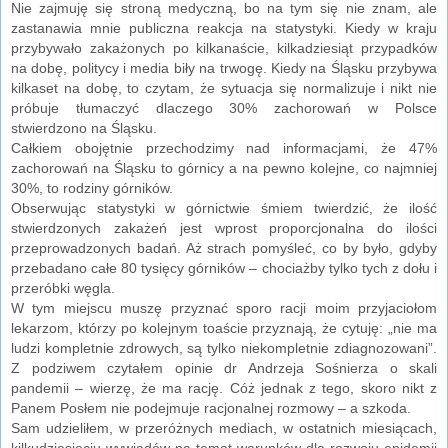
Nie zajmuję się stroną medyczną, bo na tym się nie znam, ale
zastanawia mnie publiczna reakcja na statystyki. Kiedy w kraju
przybywało zakażonych po kilkanaście, kilkadziesiąt przypadków
na dobę, politycy i media biły na trwogę. Kiedy na Śląsku przybywa
kilkaset na dobę, to czytam, że sytuacja się normalizuje i nikt nie
próbuje tłumaczyć dlaczego 30% zachorowań w Polsce
stwierdzono na Śląsku.
Całkiem obojętnie przechodzimy nad informacjami, że 47%
zachorowań na Śląsku to górnicy a na pewno kolejne, co najmniej
30%, to rodziny górników.
Obserwując statystyki w górnictwie śmiem twierdzić, że ilość
stwierdzonych zakażeń jest wprost proporcjonalna do ilości
przeprowadzonych badań. Aż strach pomyśleć, co by było, gdyby
przebadano całe 80 tysięcy górników – chociażby tylko tych z dołu i
przeróbki węgla.
W tym miejscu muszę przyznać sporo racji moim przyjaciołom
lekarzom, którzy po kolejnym toaście przyznają, że cytuję: „nie ma
ludzi kompletnie zdrowych, są tylko niekompletnie zdiagnozowani”.
Z podziwem czytałem opinie dr Andrzeja Sośnierza o skali
pandemii – wierzę, że ma rację. Cóż jednak z tego, skoro nikt z
Panem Posłem nie podejmuje racjonalnej rozmowy – a szkoda.
Sam udzieliłem, w przeróżnych mediach, w ostatnich miesiącach,
kilkudziesięciu wywiadów na temat warunków dla rozwoju epidemii