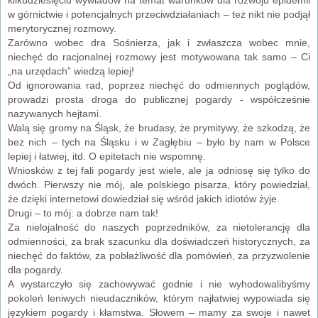
w górnictwie i potencjalnych przeciwdziałaniach – też nikt nie podjął
merytorycznej rozmowy.
Zarówno wobec dra Sośnierza, jak i zwłaszcza wobec mnie,
niechęć do racjonalnej rozmowy jest motywowana tak samo – Ci
„na urzędach” wiedzą lepiej!
Od ignorowania rad, poprzez niechęć do odmiennych poglądów,
prowadzi prosta droga do publicznej pogardy - współcześnie
nazywanych hejtami.
Walą się gromy na Śląsk, że brudasy, że prymitywy, że szkodzą, że
bez nich – tych na Śląsku i w Zagłębiu – było by nam w Polsce
lepiej i łatwiej, itd. O epitetach nie wspomnę.
Wniosków z tej fali pogardy jest wiele, ale ja odniosę się tylko do
dwóch. Pierwszy nie mój, ale polskiego pisarza, który powiedział,
że dzięki internetowi dowiedział się wśród jakich idiotów żyje.
Drugi – to mój: a dobrze nam tak!
Za nielojalność do naszych poprzedników, za nietolerancję dla
odmienności, za brak szacunku dla doświadczeń historycznych, za
niechęć do faktów, za pobłażliwość dla pomówień, za przyzwolenie
dla pogardy.
A wystarczyło się zachowywać godnie i nie wyhodowalibyśmy
pokoleń leniwych nieudaczników, którym najłatwiej wypowiada się
językiem pogardy i kłamstwa. Słowem – mamy za swoje i nawet