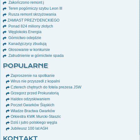
Zakończono remont j
Teren pogórniczy szybu Leon III
Rusza remont skrzyżowania
ZAMIAST PREZYDENCKIEGO
Ponad 824 miliony złotych
Węglokoks Energia
Górnictwo odejdzie
Kanadyjczycy zbudują
Głosowanie w konkursie
Zatrudnienie w górnictwie spada
POPULARNE
Zaproszenie na spotkanie
Wirus nie przyszedł z kopalni
Czterech chętnych do fotela prezesa JSW
Grzegorz przed Prokuratorią
Haldex odzyskiwaniem
Poczet Gwarków Śląskich
Władze Bractwa Gwarków
Orkiestra KWK Murcki-Staszic
Dziś i jutro polskiego węgla
Jubileusz 100 lat AGH
KONTAKT