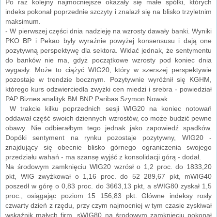
Po raz kolejny najmocniejsze okazały się małe spółki, których
indeks pokonał poprzednie szczyty i znalazł się na blisko trzyletnim
maksimum.
- W pierwszej części dnia nadzieję na wzrosty dawały banki. Wyniki
PKO BP i Pekao były wyraźnie powyżej konsensusu i dają one
pozytywną perspektywę dla sektora. Widać jednak, że sentymentu
do banków nie ma, gdyż początkowe wzrosty pod koniec dnia
wygasły. Może to ciążyć WIG20, który w szerszej perspektywie
pozostaje w trendzie bocznym. Pozytywnie wyróżnił się KGHM,
którego kurs odzwierciedla zwyżki cen miedzi i srebra - powiedział
PAP Biznes analityk BM BNP Paribas Szymon Nowak.
W trakcie kilku poprzednich sesji WIG20 na koniec notowań
oddawał część swoich dziennych wzrostów, co może budzić pewne
obawy. Nie odbierałbym tego jednak jako zapowiedź spadków.
Dopóki sentyment na rynku pozostaje pozytywny, WIG20 -
znajdujący się obecnie blisko górnego ograniczenia swojego
przedziału wahań - ma szansę wyjść z konsolidacji górą - dodał.
Na środowym zamknięciu WIG20 wzrósł o 1,2 proc. do 1833,20
pkt, WIG zwyżkował o 1,16 proc. do 52 289,67 pkt, mWIG40
poszedł w górę o 0,83 proc. do 3663,13 pkt, a sWIG80 zyskał 1,5
proc., osiągając poziom 15 156,83 pkt. Główne indeksy rosły
czwarty dzień z rzędu, przy czym najmocniej w tym czasie zyskiwał
wskaźnik małych firm. sWIG80 na środowym zamknięciu pokonał