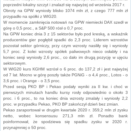
poprzedni lokalny szczyt i znalazł się najwyżej od września 2017 r.
Obroty na GPW wyniosły blisko 1074 mln zł, z czego 777 mln zł
przypadło na spółki z WIG20.
W momencie zamknięcia notowań na GPW niemiecki DAX szedł w
górę o 0,5 proc., a S&P 500 rósł o 0,7 proc.
Na GPW koniec dnia 3 z 15 sektorów było pod kreską, a wskaźnik
producentów gier pogłębił spadki do 2,3 proc. Liderem wzrostów
pozostał sektor górniczy, przy czym wzrosty nasiliły się i wyniosły
5,7 proc. Z kolei wzrosty spółek paliwowych nieco osłabły i na
koniec sesji wyniosły 2,6 proc., co dało im drugą pozycję w ujęciu
sektorowym.
W WIG20 kurs KGHM wzrósł o 6 proc. do 137,2 zł i jest najwyżej
od 7 lat. Mocno w górę poszły także PGNiG - o 4,4 proc., Lotos - o
3,6 proc. i Orange - o 3,5 proc.
Przed sesją PKO BP i Pekao podały wyniki za II kw. i choć w
pierwszych minutach handlu kursy rosły odpowiednio o około 3
proc. i 6 proc., to na koniec dnia wzrosty zmalały i wyniosły 2,2
proc. w przypadku Pekao, PKO BP zakończył dzień bez zmian.
Pekao zaraportował w drugim kwartale 2020 r. 359,2 mln zł zysku
netto, wobec konsensusu 271,3 mln zł. Ponadto bank
poinformował, że spodziewa się spadku zysku w 2020 r.
przynajmniej o 50 proc.