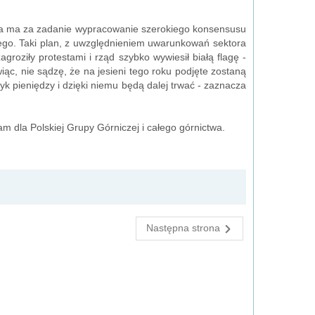
twa ma za zadanie wypracowanie szerokiego konsensusu
go. Taki plan, z uwzględnieniem uwarunkowań sektora
oziły protestami i rząd szybko wywiesił białą flagę -
c, nie sądzę, że na jesieni tego roku podjęte zostaną
k pieniędzy i dzięki niemu będą dalej trwać - zaznacza
dla Polskiej Grupy Górniczej i całego górnictwa.
Następna strona