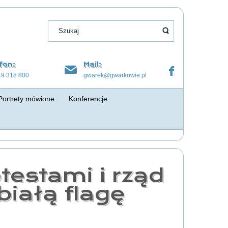
fon:
Mail:
19 318 800
gwarek@gwarkowie.pl
Portrety mówione
Konferencje
otestami i rząd
białą flagę