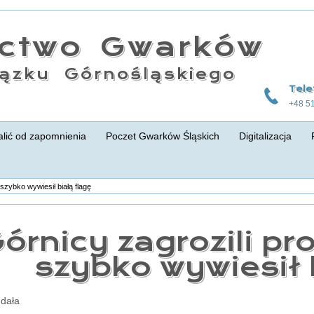
actwo Gwarków
ązku Górnośląskiego
Tele
+48 5
lić od zapomnienia
Poczet Gwarków Śląskich
Digitalizacja
 szybko wywiesił białą flagę
órnicy zagrozili pr
szybko wywiesił 
udała