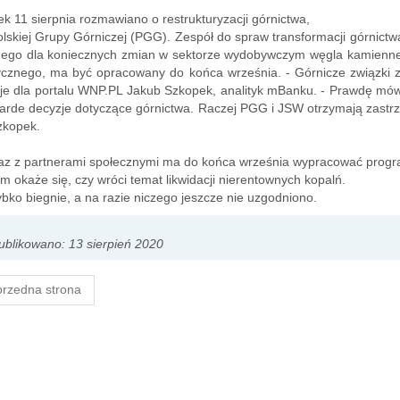
k 11 sierpnia rozmawiano o restrukturyzacji górnictwa,
lskiej Grupy Górniczej (PGG). Zespół do spraw transformacji górnic
nego dla koniecznych zmian w sektorze wydobywczym węgla kamienne
cznego, ma być opracowany do końca września. - Górnicze związki zagr
e dla portalu WNP.PL Jakub Szkopek, analityk mBanku. - Prawdę mówią
warde decyzje dotyczące górnictwa. Raczej PGG i JSW otrzymają zastrzy
zkopek.
z z partnerami społecznymi ma do końca września wypracować program 
 okaże się, czy wróci temat likwidacji nierentownych kopalń.
bko biegnie, a na razie niczego jeszcze nie uzgodniono.
blikowano: 13 sierpień 2020
rzedna strona