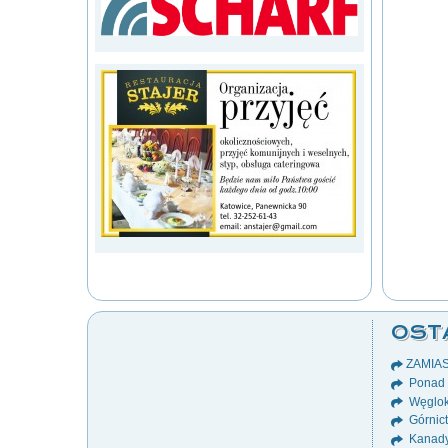
OST
ZAMIA
Ponad 8
Węglok
Górnict
Kanady