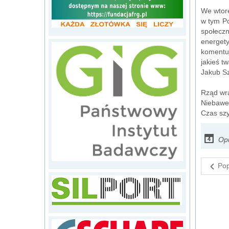
We wtore
w tym Po
społecz
energety
komentuj
jakieś t
Jakub S
Rząd wra
Niebawem
Czas szy
Opu
Pop