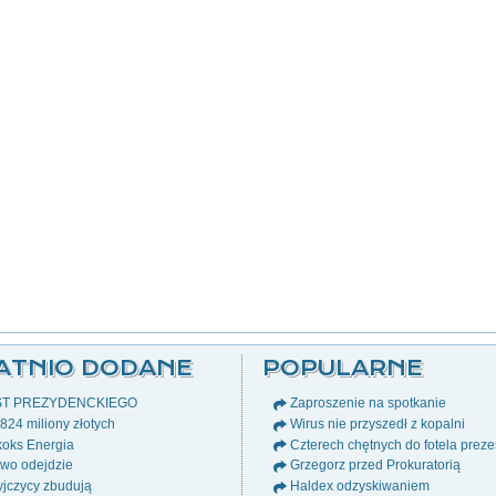
ATNIO DODANE
POPULARNE
ST PREZYDENCKIEGO
Zaproszenie na spotkanie
24 miliony złotych
Wirus nie przyszedł z kopalni
oks Energia
Czterech chętnych do fotela prez
wo odejdzie
Grzegorz przed Prokuratorią
jczycy zbudują
Haldex odzyskiwaniem