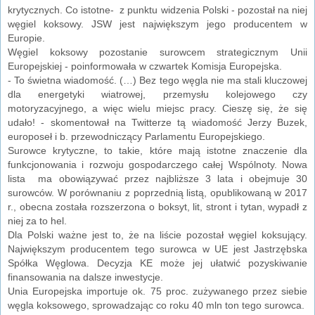
krytycznych. Co istotne- z punktu widzenia Polski - pozostał na niej
węgiel koksowy. JSW jest największym jego producentem w
Europie.
Węgiel koksowy pozostanie surowcem strategicznym Unii
Europejskiej - poinformowała w czwartek Komisja Europejska.
- To świetna wiadomość. (…) Bez tego węgla nie ma stali kluczowej
dla energetyki wiatrowej, przemysłu kolejowego czy
motoryzacyjnego, a więc wielu miejsc pracy. Cieszę się, że się
udało! - skomentował na Twitterze tą wiadomość Jerzy Buzek,
europoseł i b. przewodniczący Parlamentu Europejskiego.
Surowce krytyczne, to takie, które mają istotne znaczenie dla
funkcjonowania i rozwoju gospodarczego całej Wspólnoty. Nowa
lista ma obowiązywać przez najbliższe 3 lata i obejmuje 30
surowców. W porównaniu z poprzednią listą, opublikowaną w 2017
r., obecna została rozszerzona o boksyt, lit, stront i tytan, wypadł z
niej za to hel.
Dla Polski ważne jest to, że na liście pozostał węgiel koksujący.
Największym producentem tego surowca w UE jest Jastrzębska
Spółka Węglowa. Decyzja KE może jej ułatwić pozyskiwanie
finansowania na dalsze inwestycje.
Unia Europejska importuje ok. 75 proc. zużywanego przez siebie
węgla koksowego, sprowadzając co roku 40 mln ton tego surowca.