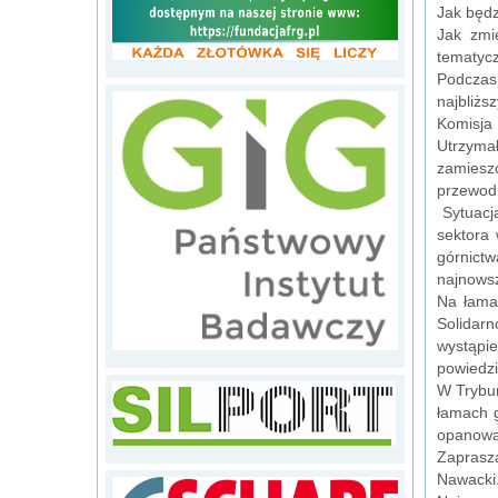
Jak będz
Jak zmi
tematyc
Podczas 
najbliżs
Komisja
Utrzyma
zamiesz
przewod
Sytuacja
sektora
górnictw
najnows
Na łamac
Solidar
wystąpie
powiedzi
W Trybun
łamach 
opanowal
Zaprasz
Nawacki