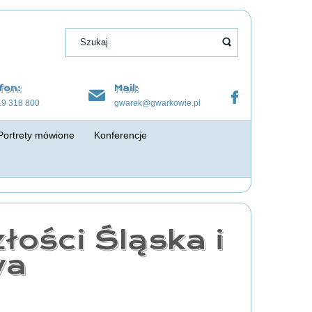
fon:
Mail:
19 318 800
gwarek@gwarkowie.pl
Portrety mówione
Konferencje
łości Śląska i
wa