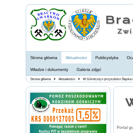
Br
Zwi
Strona główna
Aktualności
Publicystyka
Oca
Władze i dokumenty
Galeria zdjęć
Strona główna
Aktualności
W Górniczej o przyszłości Śląska 
W
Portal g