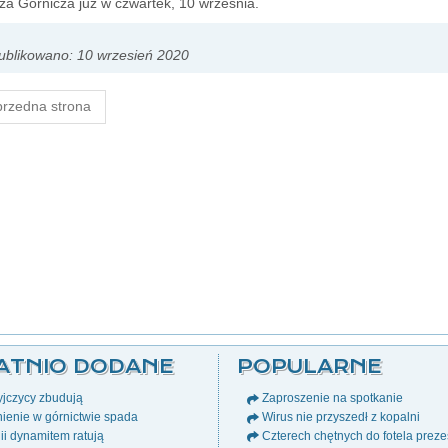
a Górnicza już w czwartek, 10 września.
blikowano: 10 wrzesień 2020
rzedna strona
ATNIO DODANE
POPULARNE
jczycy zbudują
Zaproszenie na spotkanie
ienie w górnictwie spada
Wirus nie przyszedł z kopalni
i dynamitem ratują
Czterech chętnych do fotela prez