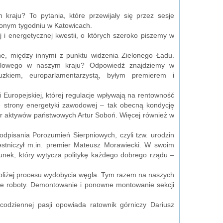
kraju? To pytania, które przewijały się przez sesje
onym tygodniu w Katowicach.
j i energetycznej kwestii, o których szeroko piszemy w
.
ne, między innymi z punktu widzenia Zielonego Ładu.
ęglowego w naszym kraju? Odpowiedź znajdziemy w
zkiem, europarlamentarzystą, byłym premierem i
i Europejskiej, której regulacje wpływają na rentowność
strony energetyki zawodowej – tak obecną kondycję
er aktywów państwowych Artur Soboń. Więcej również w
dpisania Porozumień Sierpniowych, czyli tzw. urodzin
estniczył m.in. premier Mateusz Morawiecki. W swoim
erunek, który wytycza politykę każdego dobrego rządu –
ajbliżej procesu wydobycia węgla. Tym razem na naszych
e roboty. Demontowanie i ponowne montowanie sekcji
codziennej pasji opowiada ratownik górniczy Dariusz