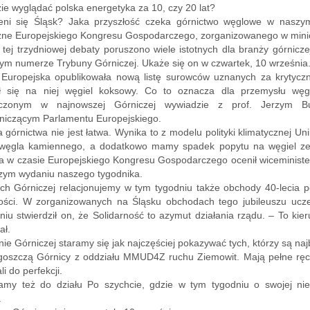
ie wyglądać polska energetyka za 10, czy 20 lat?
eni się Śląsk? Jaka przyszłość czeka górnictwo węglowe w naszym 
zne Europejskiego Kongresu Gospodarczego, zorganizowanego w mini
tej trzydniowej debaty poruszono wiele istotnych dla branży górnicze
zym numerze Trybuny Górniczej. Ukaże się on w czwartek, 10 września
 Europejska opublikowała nową listę surowców uznanych za krytycz
ł się na niej węgiel koksowy. Co to oznacza dla przemysłu w
czonym w najnowszej Górniczej wywiadzie z prof. Jerzym Bu
niczącym Parlamentu Europejskiego.
 górnictwa nie jest łatwa. Wynika to z modelu polityki klimatycznej Uni
 węgla kamiennego, a dodatkowo mamy spadek popytu na węgiel ze 
a w czasie Europejskiego Kongresu Gospodarczego ocenił wiceminist
zym wydaniu naszego tygodnika.
h Górniczej relacjonujemy w tym tygodniu także obchody 40-lecia po
ności. W zorganizowanych na Śląsku obchodach tego jubileuszu ucz
niu stwierdził on, że Solidarność to azymut działania rządu. – To ki
ał.
ie Górniczej staramy się jak najczęściej pokazywać tych, którzy są n
goszczą Górnicy z oddziału MMUD4Z ruchu Ziemowit. Mają pełne ręc
i do perfekcji.
amy też do działu Po szychcie, gdzie w tym tygodniu o swojej nie
.