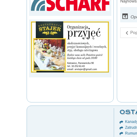
Najnowsz
Opu
Pop
OST
Kanady
Zatrudn
Rumuni