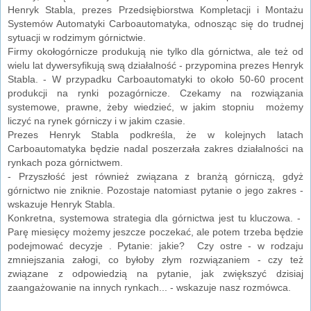
Henryk Stabla, prezes Przedsiębiorstwa Kompletacji i Montażu
Systemów Automatyki Carboautomatyka, odnosząc się do trudnej
sytuacji w rodzimym górnictwie.
Firmy okołogórnicze produkują nie tylko dla górnictwa, ale też od
wielu lat dywersyfikują swą działalność - przypomina prezes Henryk
Stabla. - W przypadku Carboautomatyki to około 50-60 procent
produkcji na rynki pozagórnicze. Czekamy na rozwiązania
systemowe, prawne, żeby wiedzieć, w jakim stopniu możemy
liczyć na rynek górniczy i w jakim czasie.
Prezes Henryk Stabla podkreśla, że w kolejnych latach
Carboautomatyka będzie nadal poszerzała zakres działalności na
rynkach poza górnictwem.
- Przyszłość jest również związana z branżą górniczą, gdyż
górnictwo nie zniknie. Pozostaje natomiast pytanie o jego zakres -
wskazuje Henryk Stabla.
Konkretna, systemowa strategia dla górnictwa jest tu kluczowa. -
Parę miesięcy możemy jeszcze poczekać, ale potem trzeba będzie
podejmować decyzje . Pytanie: jakie? Czy ostre - w rodzaju
zmniejszania załogi, co byłoby złym rozwiązaniem - czy też
związane z odpowiedzią na pytanie, jak zwiększyć dzisiaj
zaangażowanie na innych rynkach... - wskazuje nasz rozmówca.