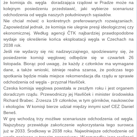
że komisja ds. węgla doradzająca rządowi w Pradze może na
kolejnym posiedzeniu przedstawić, jaki wybierze scenariusz
odchodzenia od węgla naszych południowych sąsiadów.
Nie chciał mówić o konkretnych preferowanych rozwiązaniach.
Zapowiedział jednak, że komisja nie ulegnie presji ideologicznej czy
ekonomicznej. Według agencji ČTK najbardziej prawdopodobne
wydaje się określenie końca eksploatacji węgla w Czechach na
2038 rok.
Jeśli nie wydarzy się nic nadzwyczajnego, spodziewamy się, że
posiedzenie komisji węglowej odbędzie się w czwartek 26
listopada. Biorąc pod uwagę, że każdy z członków ma wymagane
dane, a także wnioski, istnieje realna szansa, że ​​podczas tego
spotkania będzie miała miejsce rekomendacja dla rządu w sprawie
odchodzenia od węgla - przyznał Havlíček.
Czeska komisja węglowa powstała w zeszłym roku i jest organem
doradczym rządu. Przewodniczy jej Havlíček i minister środowiska
Richard Brabec. Zrzesza 19 członków, w tym górników, naukowców
i ekologów. W komisji bierze udział między innymi szef CEZ Daniel
Beneš.
W grę wchodzą trzy możliwe scenariusze odchodzenia od węgla.
Najszybszy przewiduje zakończenie wykorzystania tego surowca
już w 2033. Środkowy w 2038 roku. Najwolniejsze odchodzenie od
węgla zapisano w trzecim scenariuszu. W przypadku jego realizacji