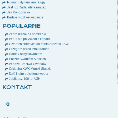
Rumunii dynamitem ratują
Jest już Rada Interesariusz
Jak Konopnicka
Będzie możliwe wsparcie
POPULARNE
Zaproszenie na spotkanie
Wirus nie przyszedł z kopalni
Czterech chętnych do fotela prezesa JSW
Grzegorz przed Prokuratorią
Haldex odzyskiwaniem
Poczet Gwarków Śląskich
Władze Bractwa Gwarków
Orkiestra KWK Murcki-Staszic
Dziś i jutro polskiego węgla
Jubileusz 100 lat AGH
KONTAKT