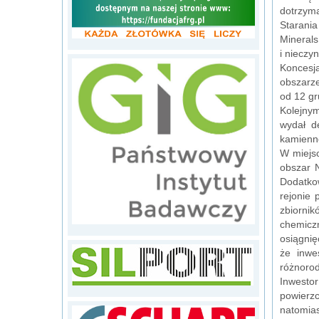
dotrzyma
Starania
Minerals
i nieczy
Koncesj
obszarz
od 12 gr
Kolejny
wydał d
kamienne
W miejsc
obszar 
Dodatkow
rejonie 
zbiornik
chemicz
osiągni
że inwe
różnorod
Inwestor
powierz
natomias