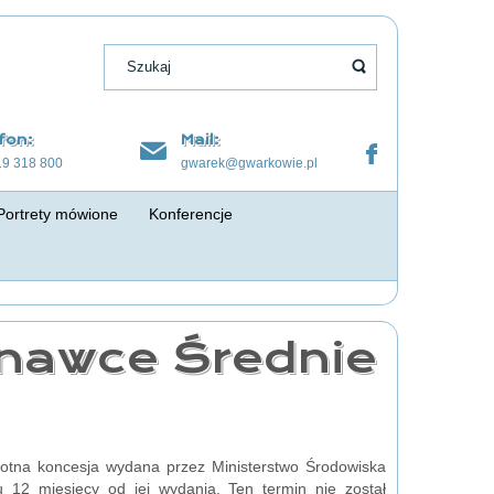
fon:
Mail:
19 318 800
gwarek@gwarkowie.pl
Portrety mówione
Konferencje
inawce Średnie
wotna koncesja wydana przez Ministerstwo Środowiska
u 12 miesięcy od jej wydania. Ten termin nie został