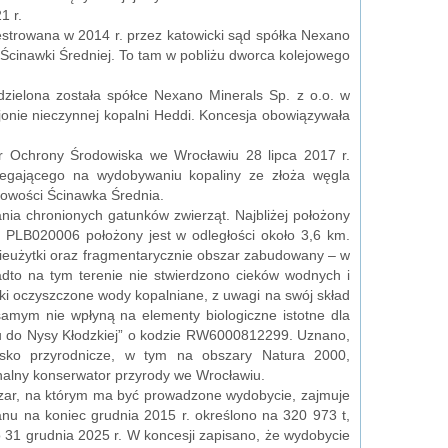
1 r.
ejestrowana w 2014 r. przez katowicki sąd spółka Nexano
 Ścinawki Średniej. To tam w pobliżu dworca kolejowego
zielona została spółce Nexano Minerals Sp. z o.o. w
ie nieczynnej kopalni Heddi. Koncesja obowiązywała
or Ochrony Środowiska we Wrocławiu 28 lipca 2017 r.
legającego na wydobywaniu kopaliny ze złoża węgla
scowości Ścinawka Średnia.
ia chronionych gatunków zwierząt. Najbliżej położony
 PLB020006 położony jest w odległości około 3,6 km.
 nieużytki oraz fragmentarycznie obszar zabudowany – w
adto na tym terenie nie stwierdzono cieków wodnych i
i oczyszczone wody kopalniane, z uwagi na swój skład
amym nie wpłyną na elementy biologiczne istotne dla
 do Nysy Kłodzkiej” o kodzie RW6000812299. Uznano,
isko przyrodnicze, w tym na obszary Natura 2000,
onalny konserwator przyrody we Wrocławiu.
szar, na którym ma być prowadzone wydobycie, zajmuje
u na koniec grudnia 2015 r. określono na 320 973 t,
 31 grudnia 2025 r. W koncesji zapisano, że wydobycie