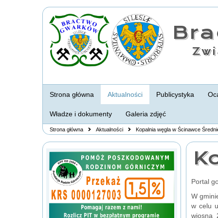
Br
Zwi
Strona główna
Aktualności
Publicystyka
Oca
Władze i dokumenty
Galeria zdjęć
Strona główna
Aktualności
Kopalnia węgla w Ścinawce Średni
Ko
Portal g
W gminie
w celu 
wiosną 