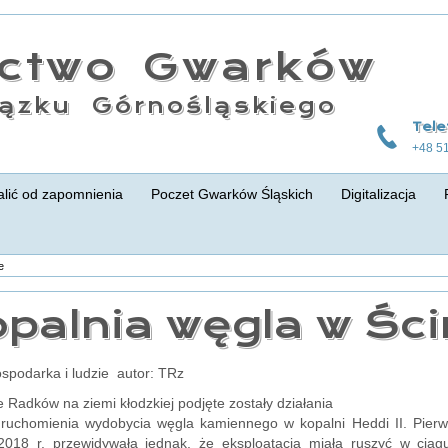
actwo Gwarków
ązku Górnośląskiego
Tele
+48 5
lić od zapomnienia
Poczet Gwarków Śląskich
Digitalizacja
e
palnia węgla w Śc
ospodarka i ludzie autor: TRz
 Radków na ziemi kłodzkiej podjęte zostały działania
uruchomienia wydobycia węgla kamiennego w kopalni Heddi II. Pier
2018 r. przewidywała jednak, że eksploatacja miała ruszyć w ciąg