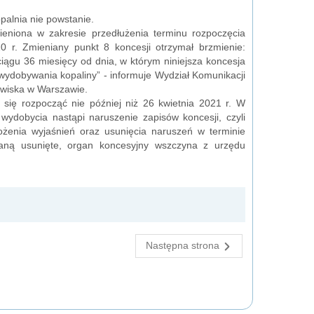
palnia nie powstanie.
eniona w zakresie przedłużenia terminu rozpoczęcia
0 r. Zmieniany punkt 8 koncesji otrzymał brzmienie:
 ciągu 36 miesięcy od dnia, w którym niniejsza koncesja
o wydobywania kopaliny” - informuje Wydział Komunikacji
owiska w Warszawie.
się rozpocząć nie później niż 26 kwietnia 2021 r. W
ydobycia nastąpi naruszenie zapisów koncesji, czyli
żenia wyjaśnień oraz usunięcia naruszeń w terminie
aną usunięte, organ koncesyjny wszczyna z urzędu
Następna strona