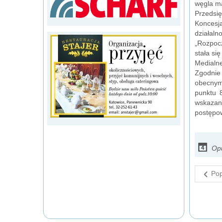
węgla ma
Przedsię
Koncesj
działal
„Rozpocz
stała si
Medialne
Zgodnie
obecnym
punktu 
wskazan
postępow
Opu
Pop