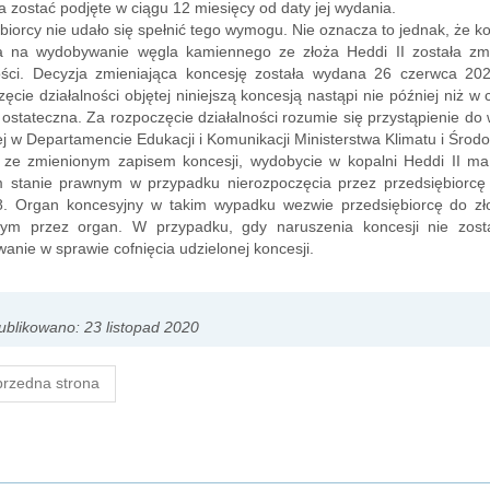
 zostać podjęte w ciągu 12 miesięcy od daty jej wydania.
biorcy nie udało się spełnić tego wymogu. Nie oznacza to jednak, że ko
a na wydobywanie węgla kamiennego ze złoża Heddi II została zmi
ności. Decyzja zmieniająca koncesję została wydana 26 czerwca 202
ęcie działalności objętej niniejszą koncesją nastąpi nie później niż w
ę ostateczna. Za rozpoczęcie działalności rozumie się przystąpienie d
j w Departamencie Edukacji i Komunikacji Ministerstwa Klimatu i Środ
 ze zmienionym zapisem koncesji, wydobycie w kopalni Heddi II ma 
 stanie prawnym w przypadku nierozpoczęcia przez przedsiębiorcę w
8. Organ koncesyjny w takim wypadku wezwie przedsiębiorcę do zło
ym przez organ. W przypadku, gdy naruszenia koncesji nie zost
anie w sprawie cofnięcia udzielonej koncesji.
blikowano: 23 listopad 2020
rzedna strona