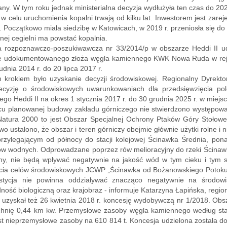
ny. W tym roku jednak ministerialna decyzja wydłużyła ten czas do 202
 w celu uruchomienia kopalni trwają od kilku lat. Inwestorem jest zar
. Początkowo miała siedzibę w Katowicach, w 2019 r. przeniosła się do
nnej cegielni ma powstać kopalnia.
a rozpoznawczo-poszukiwawcza nr 33/2014/p w obszarze Heddi II ud
e udokumentowanego złoża węgla kamiennego KWK Nowa Ruda w rejon
udnia 2014 r. do 20 lipca 2017 r.
m krokiem było uzyskanie decyzji środowiskowej. Regionalny Dyrekt
ecyzję o środowiskowych uwarunkowaniach dla przedsięwzięcia po
go Heddi II na okres 1 stycznia 2017 r. do 30 grudnia 2025 r. w miej
u planowanej budowy zakładu górniczego nie stwierdzono występowan
Natura 2000 to jest Obszar Specjalnej Ochrony Ptaków Góry Stołowe
o ustalono, że obszar i teren górniczy obejmie głównie użytki rolne i
przylegającym od północy do stacji kolejowej Ścinawka Średnia, pon
ów wodnych. Odprowadzane poprzez rów melioracyjny do rzeki Ścinawk
ny, nie będą wpływać negatywnie na jakość wód w tym cieku i tym s
ęcia celów środowiskowych JCWP „Ścinawka od Bożanowskiego Potoku
stycja nie powinna oddziaływać znacząco negatywnie na środow
ność biologiczną oraz krajobraz - informuje Katarzyna Łapińska, regi
 uzyskał też 26 kwietnia 2018 r. koncesję wydobywczą nr 1/2018. Ob
chnię 0,44 km kw. Przemysłowe zasoby węgla kamiennego według stan
t nieprzemysłowe zasoby na 610 814 t. Koncesja udzielona została do