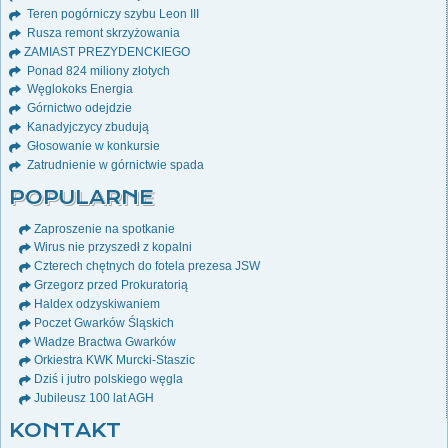
Teren pogórniczy szybu Leon III
Rusza remont skrzyżowania
ZAMIAST PREZYDENCKIEGO
Ponad 824 miliony złotych
Węglokoks Energia
Górnictwo odejdzie
Kanadyjczycy zbudują
Głosowanie w konkursie
Zatrudnienie w górnictwie spada
POPULARNE
Zaproszenie na spotkanie
Wirus nie przyszedł z kopalni
Czterech chętnych do fotela prezesa JSW
Grzegorz przed Prokuratorią
Haldex odzyskiwaniem
Poczet Gwarków Śląskich
Władze Bractwa Gwarków
Orkiestra KWK Murcki-Staszic
Dziś i jutro polskiego węgla
Jubileusz 100 lat AGH
KONTAKT