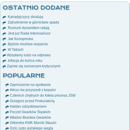
OSTATNIO DODANE
Kanadyjczycy zbudują
Zatrudnienie w górnictwie spada
Rumunii dynamitem ratują
Jest już Rada Interesariusz
Jak Konopnicka
Będzie możliwe wsparcie
W Tatrach
Wysyłamy ludzi na odprawy
Inflacja do końca roku
Zajmie się surowcami krytycznymi
POPULARNE
Zaproszenie na spotkanie
Wirus nie przyszedł z kopalni
Czterech chętnych do fotela prezesa JSW
Grzegorz przed Prokuratorią
Haldex odzyskiwaniem
Poczet Gwarków Śląskich
Władze Bractwa Gwarków
Orkiestra KWK Murcki-Staszic
Dziś i jutro polskiego węgla