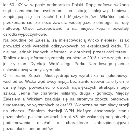
lat 60. XX w. w pasie nadmorskim Polski. Ropę naftową wożono
stąd samochodami-cysternami na stację kolejową Lubiewo,
znajdującą się na zachód od Międzyzdrojów. Wkrótce jednk
przekonano się, że złoże zawiera więcej gazu ziemnego niż ropy
naftowej. Otwór zaczopowano, a na miejscu kopalni powstały
ośrodki wypoczynkowe.
Na południe od Zalesia, za miejscowością Wicko niebieski szlak
prowadzi obok wyrobisk odkrywkowych po eksploatacji kredy. Tu
nie ma jednak żadnych informacji o górniczej przeszłości terenu.
Tablica z taką informacją zostałą usunięta w 2018 r. ze względu na
jej zły stan. Dyrekcja Wolińskiego Parku Narodowego planuje
ustawić nową w przyszłym roku.
O ile bramę Kopalni Międzyzdroje czy wyrobiska na południowy-
wschód od Wicka wędrowcy mijają bez zainteresowania, o tyle nie
da się tego powiedzieć o dwóch największych atrakcjach tego
szlaku. Jedna ma charakter militarny, druga - górniczy. Między
Zalesiem a Wickiem znajdują się na stromym zboczu betonowe
fundamenty po wyrzutniach rakiet V3. Widoczne są tam ślady erozji
na zboczu. Zdaniem dyrekcji WPN bieżące obserwacje stanu
pozostałości po stanowiskach broni V3 nie wskazują na potrzebę
podejmowania działań o charakterze zabezpieczającym
pozostałości fundamentów.