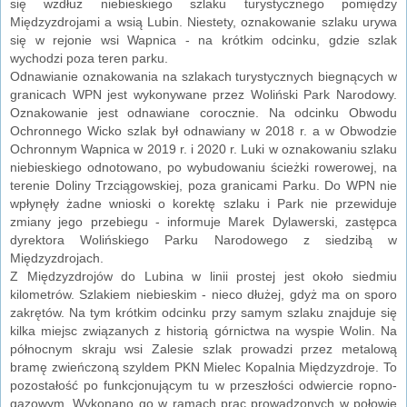
się wzdłuż niebieskiego szlaku turystycznego pomiędzy
Międzyzdrojami a wsią Lubin. Niestety, oznakowanie szlaku urywa
się w rejonie wsi Wapnica - na krótkim odcinku, gdzie szlak
wychodzi poza teren parku.
Odnawianie oznakowania na szlakach turystycznych biegnących w
granicach WPN jest wykonywane przez Woliński Park Narodowy.
Oznakowanie jest odnawiane corocznie. Na odcinku Obwodu
Ochronnego Wicko szlak był odnawiany w 2018 r. a w Obwodzie
Ochronnym Wapnica w 2019 r. i 2020 r. Luki w oznakowaniu szlaku
niebieskiego odnotowano, po wybudowaniu ścieżki rowerowej, na
terenie Doliny Trzciągowskiej, poza granicami Parku. Do WPN nie
wpłynęły żadne wnioski o korektę szlaku i Park nie przewiduje
zmiany jego przebiegu - informuje Marek Dylawerski, zastępca
dyrektora Wolińskiego Parku Narodowego z siedzibą w
Międzyzdrojach.
Z Międzyzdrojów do Lubina w linii prostej jest około siedmiu
kilometrów. Szlakiem niebieskim - nieco dłużej, gdyż ma on sporo
zakrętów. Na tym krótkim odcinku przy samym szlaku znajduje się
kilka miejsc związanych z historią górnictwa na wyspie Wolin. Na
północnym skraju wsi Zalesie szlak prowadzi przez metalową
bramę zwieńczoną szyldem PKN Mielec Kopalnia Międzyzdroje. To
pozostałość po funkcjonującym tu w przeszłości odwiercie ropno-
gazowym. Wykonano go w ramach prac prowadzonych w połowie