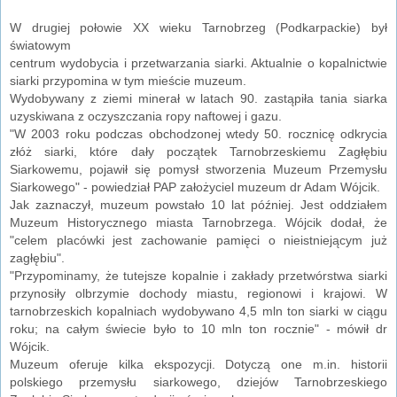
W drugiej połowie XX wieku Tarnobrzeg (Podkarpackie) był
światowym
centrum wydobycia i przetwarzania siarki. Aktualnie o kopalnictwie
siarki przypomina w tym mieście muzeum.
Wydobywany z ziemi minerał w latach 90. zastąpiła tania siarka
uzyskiwana z oczyszczania ropy naftowej i gazu.
"W 2003 roku podczas obchodzonej wtedy 50. rocznicę odkrycia
złóż siarki, które dały początek Tarnobrzeskiemu Zagłębiu
Siarkowemu, pojawił się pomysł stworzenia Muzeum Przemysłu
Siarkowego" - powiedział PAP założyciel muzeum dr Adam Wójcik.
Jak zaznaczył, muzeum powstało 10 lat później. Jest oddziałem
Muzeum Historycznego miasta Tarnobrzega. Wójcik dodał, że
"celem placówki jest zachowanie pamięci o nieistniejącym już
zagłębiu".
"Przypominamy, że tutejsze kopalnie i zakłady przetwórstwa siarki
przynosiły olbrzymie dochody miastu, regionowi i krajowi. W
tarnobrzeskich kopalniach wydobywano 4,5 mln ton siarki w ciągu
roku; na całym świecie było to 10 mln ton rocznie" - mówił dr
Wójcik.
Muzeum oferuje kilka ekspozycji. Dotyczą one m.in. historii
polskiego przemysłu siarkowego, dziejów Tarnobrzeskiego