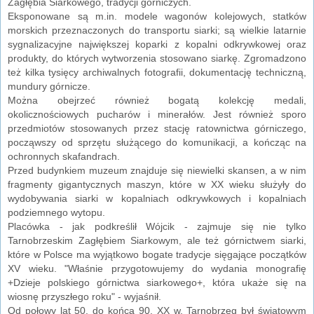
Zagłębia Siarkowego, tradycji górniczych.
Eksponowane są m.in. modele wagonów kolejowych, statków
morskich przeznaczonych do transportu siarki; są wielkie latarnie
sygnalizacyjne największej koparki z kopalni odkrywkowej oraz
produkty, do których wytworzenia stosowano siarkę. Zgromadzono
też kilka tysięcy archiwalnych fotografii, dokumentację techniczną,
mundury górnicze.
Można obejrzeć również bogatą kolekcję medali,
okolicznościowych pucharów i minerałów. Jest również sporo
przedmiotów stosowanych przez stację ratownictwa górniczego,
począwszy od sprzętu służącego do komunikacji, a kończąc na
ochronnych skafandrach.
Przed budynkiem muzeum znajduje się niewielki skansen, a w nim
fragmenty gigantycznych maszyn, które w XX wieku służyły do
wydobywania siarki w kopalniach odkrywkowych i kopalniach
podziemnego wytopu.
Placówka - jak podkreślił Wójcik - zajmuje się nie tylko
Tarnobrzeskim Zagłębiem Siarkowym, ale też górnictwem siarki,
które w Polsce ma wyjątkowo bogate tradycje sięgające początków
XV wieku. "Właśnie przygotowujemy do wydania monografię
+Dzieje polskiego górnictwa siarkowego+, która ukaże się na
wiosnę przyszłego roku" - wyjaśnił.
Od połowy lat 50. do końca 90. XX w. Tarnobrzeg był światowym