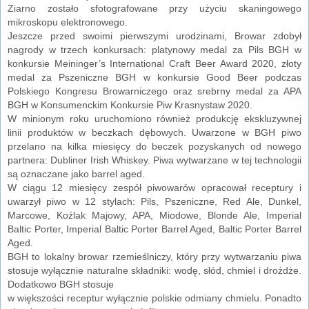
Ziarno zostało sfotografowane przy użyciu skaningowego
mikroskopu elektronowego.
Jeszcze przed swoimi pierwszymi urodzinami, Browar zdobył
nagrody w trzech konkursach: platynowy medal za Pils BGH w
konkursie Meininger’s International Craft Beer Award 2020, złoty
medal za Pszeniczne BGH w konkursie Good Beer podczas
Polskiego Kongresu Browarniczego oraz srebrny medal za APA
BGH w Konsumenckim Konkursie Piw Krasnystaw 2020.
W minionym roku uruchomiono również produkcję ekskluzywnej
linii produktów w beczkach dębowych. Uwarzone w BGH piwo
przelano na kilka miesięcy do beczek pozyskanych od nowego
partnera: Dubliner Irish Whiskey. Piwa wytwarzane w tej technologii
są oznaczane jako barrel aged.
W ciągu 12 miesięcy zespół piwowarów opracował receptury i
uwarzył piwo w 12 stylach: Pils, Pszeniczne, Red Ale, Dunkel,
Marcowe, Koźlak Majowy, APA, Miodowe, Blonde Ale, Imperial
Baltic Porter, Imperial Baltic Porter Barrel Aged, Baltic Porter Barrel
Aged.
BGH to lokalny browar rzemieślniczy, który przy wytwarzaniu piwa
stosuje wyłącznie naturalne składniki: wodę, słód, chmiel i drożdże.
Dodatkowo BGH stosuje
w większości receptur wyłącznie polskie odmiany chmielu. Ponadto