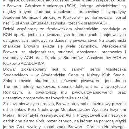
z Browaru Górniczo-Hutniczego (BGH), którego właścicielami są
między innymi studenci, absolwenci, pracownicy i sympatycy
Akademii Górniczo-Hutniczej w Krakowie - poinformowała portal
netTG.pl Anna Żmuda-Muszyńska, rzecznik prasowy AGH.
Dzięki współpracy ze środowiskiem akademickim, produkcja w
BGH oparta jest na nowoczesnych technologiach i najnowszych
osiągnięciach naukowych z dziedziny piwowarstwa. Na akademicki
charakter Browaru składa się wiele czynników. Właścicielami
Browaru są akcjonariusze, studenci, absolwenci, pracownicy i
sympatycy AGH oraz Fundacja Studentów i Absolwentów AGH w
Krakowie ACADEMICA.
Browar zlokalizowany jest w samym sercu Miasteczka
Studenckiego – w Akademickim Centrum Kultury Klub Studio.
Załoga równie akademicka: głównym piwowarem jest Jonas
Trummer, młody naukowiec, obecnie doktorant na Uniwersytecie
Rolniczym, a towarzyszą mu piwowarzy-absolwenci oraz
uczestnicy programów stażowych tejże uczelni.
Z okazji pierwszych urodzin, Browar otrzymał nietuzinkowy prezent
od członków Koła Naukowego Metaloznawców Wydziału Inżynierii
Metali i Informatyki Przemysłowej AGH. Przygotowali oni niezwykle
ozdobione ziarno słodu pszenicznego, na którym za pomocą wiązki
jonów Ga+ wycięty został znak Browaru Górniczo-Hutniczego.