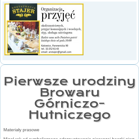
Pierwsze urodziny
Browaru
Górniczo-
Hutniczego
Materiały prasowe
Minął rok od symbolicznego odszpuntowania pierwszej beczki piwa