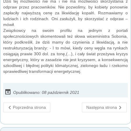
Dziś tej możliwości nie ma i nie ma możliwości skorzystania z
odpraw przez pracowników. Nie pozwolimy, by kobiety ponownie
zapłaciły najwyższą cenę za likwidację kopalń. Rozmawiamy o
ludziach i ich rodzinach. Oni zasłużyli, by skorzystać z odpraw –
mówił.
Związkowcy na swoim profilu na jednym z portali
społecznościowych skomentowali też słowa wiceministra Sobonia,
który podkreślił, że dziś mamy do czynienia z likwidacją, a nie
restrukturyzacją branży: - I to mówi, kiedy ceny węgla na rynkach
osiągają prawie 300 dol. za tonę,(...), i cały świat przeżywa kryzys
energetyczny, który w zasadzie nie jest kryzysem, a konsekwencją
szkodliwej i błędnej polityki klimatycznej, zielonego ładu i rzekomo
sprawiedliwej transformacji energetycznej.
Opublikowano: 08 październik 2021
Poprzedna strona
Następna strona