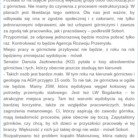
z górnictwa. Nie mamy do czynienia z procesem restrukturyzacji. W
planach jest likwidacja tego sektora. Dla nas jest ważne, by
odbywała się ona w zgodzie społecznej i z osłonami, nie tylko
jednorazowymi odprawami, ale też urlopami górniczymi i zawsze
za zgodą tak pracownika, jak i pracodawcy – podkreślił Soboń.
Przypomniał, że odprawę jednorazową będzie można pobrać tylko
raz. Kontrolować to będzie Agencja Rozwoju Przemysłu.
Miejsc pracy w górnictwie przybywać nie będzie, z roku na rok
będziemy zmniejszać wydobycie - mówił.
Senator Danuta Jazłowiecka (KO) pytała o losy absolwentów
górnictwa i tych, którzy obecnie jeszcze studiują ten kierunek.
- Takich osób jest bardzo mało. W tym roku na kierunek górnictwo i
geologię na AGH przyjęto 15 osób. To nie tak, że górnictwa w ogóle
nie będzie. Mamy JSW, która wydobywa węgiel koksowy na
potrzeby przemysłu stalowego. Jest też LW Bogdanka – to
atrakcyjne miejsca pracy. Tam też warunki wydobycia są dużo
bardziej korzystne, także ze względów pracowniczych, braku
zagrożenia metanowego. Ci, którzy aspirują do zawodu górnika,
mają świadomość procesów, jakie obecnie się toczą. Zapytaliśmy
górników, czy chcą, by ich dzieci w przyszłości pracowały w tej
branży. Większość z nich już takiej drogi nie widzi - mówił Soboń.
Rozpatrywano też problem kopalni Makoszowy, która należy do