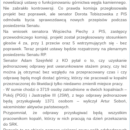
nowelizacji ustawy o funkcjonowaniu górnictwa węgla kamiennego.
Nie zabrakło kontrowersji. Co prawda komisja przegłosowała
projekt bez poprawek, ale senator Dorota Tobiszowska z PiS
odmówiła bycia sprawozdawcą nowych przepisów podczas
posiedzenia Senatu.
Na wniosek senatora Wojciecha Piechy z PIS, zastępcy
przewodniczego komisji, projekt został przegłosowany stosunkiem
głosów 4 za, przy 1 przeciw oraz 5 wstrzymujących się - bez
poprawek. Teraz projekt ustawy będzie rozpatrzony na plenarnym
posiedzeniu Senatu RP.
Senator Adam Szejnfeld z KO pytał o to, czy uzyskanie
jednorazowej odprawy jest uwarunkowane stażem pracy, czy też
można ją otrzymać bez względu na przepracowany czas i czy
odprawę będą mogli dostać górnicy, którzy nie pracowali w kopalni
przeznaczonej do likwidacji tylko niedawno zmienili miejsce pracy.
- W sumie chodzi o 3719 osoby zatrudnione w dwóch kopalniach –
Pokój (PGG) i Jastrzębie III (JSW), z tego odprawy jednorazowe
będą przysługiwały 1371 osobom – wyliczył Artur Soboń,
wiceminister aktywów państwowych.
Przypomniał, że odprawy przysługiwać będą wszystkim
pracownikom kopalń, którzy w nich pracują na dzień przekazania
do SRK.
Pozwala to na objęcie pomocą większej grupy osób odchodzących