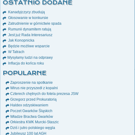
OSTATNIO DODANE
Kanadyjczycy zbudują
Głosowanie w konkursie
Zatrudnienie w górnictwie spada
Rumunii dynamitem ratują
Jest już Rada Interesariusz
Jak Konopnicka
Będzie możliwe wsparcie
W Tatrach
Wysyłamy ludzi na odprawy
Inflacja do końca roku
POPULARNE
Zaproszenie na spotkanie
Wirus nie przyszedł z kopalni
Czterech chętnych do fotela prezesa JSW
Grzegorz przed Prokuratorią
Haldex odzyskiwaniem
Poczet Gwarków Śląskich
Władze Bractwa Gwarków
Orkiestra KWK Murcki-Staszic
Dziś i jutro polskiego węgla
Jubileusz 100 lat AGH