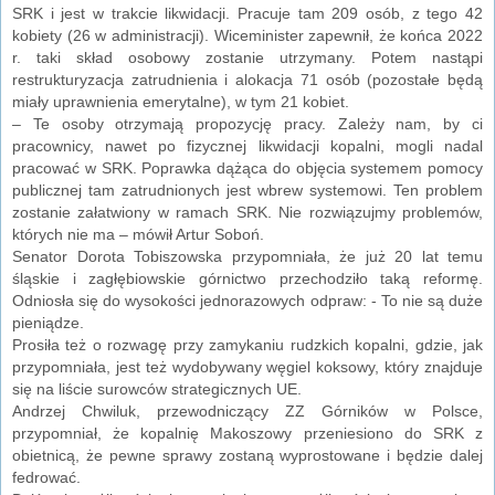
SRK i jest w trakcie likwidacji. Pracuje tam 209 osób, z tego 42
kobiety (26 w administracji). Wiceminister zapewnił, że końca 2022
r. taki skład osobowy zostanie utrzymany. Potem nastąpi
restrukturyzacja zatrudnienia i alokacja 71 osób (pozostałe będą
miały uprawnienia emerytalne), w tym 21 kobiet.
– Te osoby otrzymają propozycję pracy. Zależy nam, by ci
pracownicy, nawet po fizycznej likwidacji kopalni, mogli nadal
pracować w SRK. Poprawka dążąca do objęcia systemem pomocy
publicznej tam zatrudnionych jest wbrew systemowi. Ten problem
zostanie załatwiony w ramach SRK. Nie rozwiązujmy problemów,
których nie ma – mówił Artur Soboń.
Senator Dorota Tobiszowska przypomniała, że już 20 lat temu
śląskie i zagłębiowskie górnictwo przechodziło taką reformę.
Odniosła się do wysokości jednorazowych odpraw: - To nie są duże
pieniądze.
Prosiła też o rozwagę przy zamykaniu rudzkich kopalni, gdzie, jak
przypomniała, jest też wydobywany węgiel koksowy, który znajduje
się na liście surowców strategicznych UE.
Andrzej Chwiluk, przewodniczący ZZ Górników w Polsce,
przypomniał, że kopalnię Makoszowy przeniesiono do SRK z
obietnicą, że pewne sprawy zostaną wyprostowane i będzie dalej
fedrować.