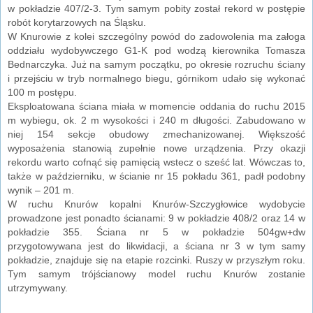
w pokładzie 407/2-3. Tym samym pobity został rekord w postępie
robót korytarzowych na Śląsku.
W Knurowie z kolei szczególny powód do zadowolenia ma załoga
oddziału wydobywczego G1-K pod wodzą kierownika Tomasza
Bednarczyka. Już na samym początku, po okresie rozruchu ściany
i przejściu w tryb normalnego biegu, górnikom udało się wykonać
100 m postępu.
Eksploatowana ściana miała w momencie oddania do ruchu 2015
m wybiegu, ok. 2 m wysokości i 240 m długości. Zabudowano w
niej 154 sekcje obudowy zmechanizowanej. Większość
wyposażenia stanowią zupełnie nowe urządzenia. Przy okazji
rekordu warto cofnąć się pamięcią wstecz o sześć lat. Wówczas to,
także w październiku, w ścianie nr 15 pokładu 361, padł podobny
wynik – 201 m.
W ruchu Knurów kopalni Knurów-Szczygłowice wydobycie
prowadzone jest ponadto ścianami: 9 w pokładzie 408/2 oraz 14 w
pokładzie 355. Ściana nr 5 w pokładzie 504gw+dw
przygotowywana jest do likwidacji, a ściana nr 3 w tym samy
pokładzie, znajduje się na etapie rozcinki. Ruszy w przyszłym roku.
Tym samym trójścianowy model ruchu Knurów zostanie
utrzymywany.