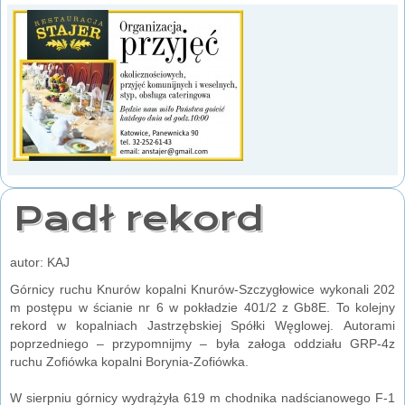
Padł rekord
autor: KAJ
Górnicy ruchu Knurów kopalni Knurów-Szczygłowice wykonali 202
m postępu w ścianie nr 6 w pokładzie 401/2 z Gb8E. To kolejny
rekord w kopalniach Jastrzębskiej Spółki Węglowej. Autorami
poprzedniego – przypomnijmy – była załoga oddziału GRP-4z
ruchu Zofiówka kopalni Borynia-Zofiówka.
W sierpniu górnicy wydrążyła 619 m chodnika nadścianowego F-1