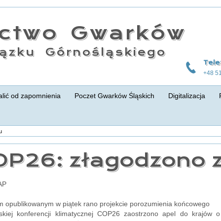
actwo Gwarków
ązku Górnośląskiego
Tele
+48 5
lić od zapomnienia
Poczet Gwarków Śląskich
Digitalizacja
u
OP26: złagodzono z
AP
 opublikowanym w piątek rano projekcie porozumienia końcowego
kiej konferencji klimatycznej COP26 zaostrzono apel do krajów o 