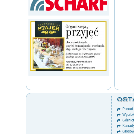
OST
Ponad 8
Węglok
Górnict
Kanady
Głosow