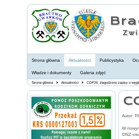
Br
Zwi
Strona główna
Aktualności
Publicystyka
Oca
Władze i dokumenty
Galeria zdjęć
Strona główna
Aktualności
COP26: złagodzono zapisy o węgl
C
Autor: P
W nowym
ONZ-ows