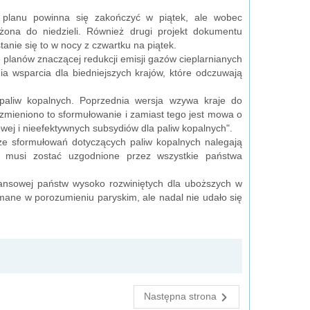
 planu powinna się zakończyć w piątek, ale wobec
łużona do niedzieli. Również drugi projekt dokumentu
nie się to w nocy z czwartku na piątek.
planów znaczącej redukcji emisji gazów cieplarnianych
 wsparcia dla biedniejszych krajów, które odczuwają
paliw kopalnych. Poprzednia wersja wzywa kraje do
zmieniono to sformułowanie i zamiast tego jest mowa o
wej i nieefektywnych subsydiów dla paliw kopalnych".
ze sformułowań dotyczących paliw kopalnych nalegają
ie musi zostać uzgodnione przez wszystkie państwa
nansowej państw wysoko rozwiniętych dla uboższych w
ymane w porozumieniu paryskim, ale nadal nie udało się
Następna strona