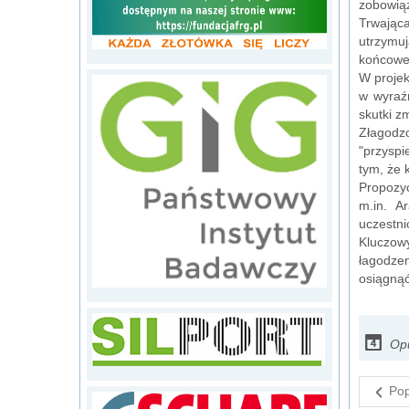
zobowiąz
Trwając
utrzymuj
końcoweg
W projek
w wyraź
skutki z
Złagodz
"przyspi
tym, że 
Propozy
m.in. A
uczestni
Kluczow
łagodzen
osiągnąć
Opu
Pop