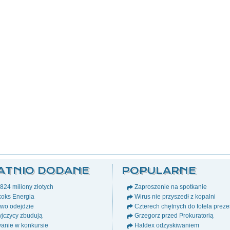
ATNIO DODANE
POPULARNE
24 miliony złotych
Zaproszenie na spotkanie
oks Energia
Wirus nie przyszedł z kopalni
wo odejdzie
Czterech chętnych do fotela prez
jczycy zbudują
Grzegorz przed Prokuratorią
anie w konkursie
Haldex odzyskiwaniem