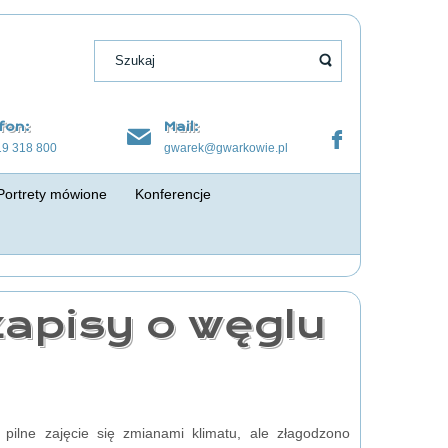
fon:
Mail:
19 318 800
gwarek@gwarkowie.pl
Portrety mówione
Konferencje
apisy o węglu
pilne zajęcie się zmianami klimatu, ale złagodzono