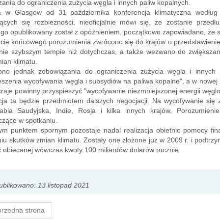
ania do ograniczenia zużycia węgla i innych paliw kopalnych.
a w Glasgow od 31 października konferencja klimatyczna według
ących się rozbieżności, nieoficjalnie mówi się, że zostanie przed
o opublikowany został z opóźnieniem, początkowo zapowiadano, że sta
cie końcowego porozumienia zwrócono się do krajów o przedstawienie 
nie szybszym tempie niż dotychczas, a także wezwano do zwiększania
mian klimatu.
ono jednak zobowiązania do ograniczenia zużycia węgla i innych 
eszenia wycofywania węgla i subsydiów na paliwa kopalne", a w nowej 
kraje powinny przyspieszyć "wycofywanie niezmniejszonej energii węglo
cja ta będzie przedmiotem dalszych negocjacji. Na wycofywanie się 
rabia Saudyjska, Indie, Rosja i kilka innych krajów. Porozumien
czące w spotkaniu.
ym punktem spornym pozostaje nadal realizacja obietnic pomocy fi
iu skutków zmian klimatu. Zostały one złożone już w 2009 r. i podtrz
 obiecanej wówczas kwoty 100 miliardów dolarów rocznie.
blikowano: 13 listopad 2021
rzedna strona