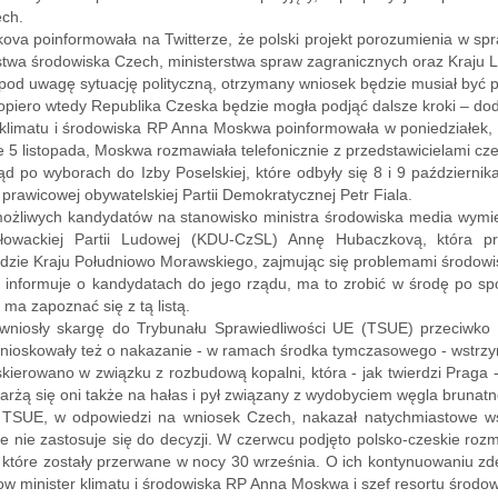
ech.
ova poinformowała na Twitterze, że polski projekt porozumienia w spra
stwa środowiska Czech, ministerstwa spraw zagranicznych oraz Kraju L
 pod uwagę sytuację polityczną, otrzymany wniosek będzie musiał być po
opiero wtedy Republika Czeska będzie mogła podjąć dalsze kroki – dod
 klimatu i środowiska RP Anna Moskwa poinformowała w poniedziałek, 
 5 listopada, Moskwa rozmawiała telefonicznie z przedstawicielami cze
d po wyborach do Izby Poselskiej, które odbyły się 8 i 9 październik
r prawicowej obywatelskiej Partii Demokratycznej Petr Fiala.
żliwych kandydatów na stanowisko ministra środowiska media wymieni
łowackiej Partii Ludowej (KDU-CzSL) Annę Hubaczkovą, która p
zie Kraju Południowo Morawskiego, zajmując się problemami środowi
e informuje o kandydatach do jego rządu, ma to zrobić w środę po 
 ma zapoznać się z tą listą.
wniosły skargę do Trybunału Sprawiedliwości UE (TSUE) przeciwko
nioskowały też o nakazanie - w ramach środka tymczasowego - wstrzy
kierowano w związku z rozbudową kopalni, która - jak twierdzi Prag
arżą się oni także na hałas i pył związany z wydobyciem węgla brunat
TSUE, w odpowiedzi na wniosek Czech, nakazał natychmiastowe wst
 że nie zastosuje się do decyzji. W czerwcu podjęto polsko-czeskie ro
które zostały przerwane w nocy 30 września. O ich kontynuowaniu zd
w minister klimatu i środowiska RP Anna Moskwa i szef resortu środo