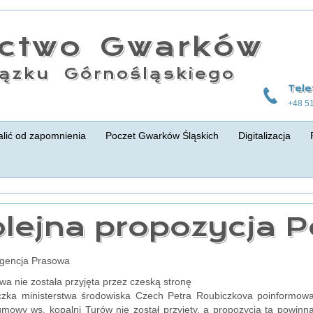
actwo Gwarków
ązku Górnośląskiego
Tele
+48 5
lić od zapomnienia
Poczet Gwarków Śląskich
Digitalizacja
lejna propozycja P
Agencja Prasowa
wa nie została przyjęta przez czeską stronę
czka ministerstwa środowiska Czech Petra Roubiczkova poinformowa
umowy ws. kopalni Turów nie został przyjęty, a propozycja ta powin