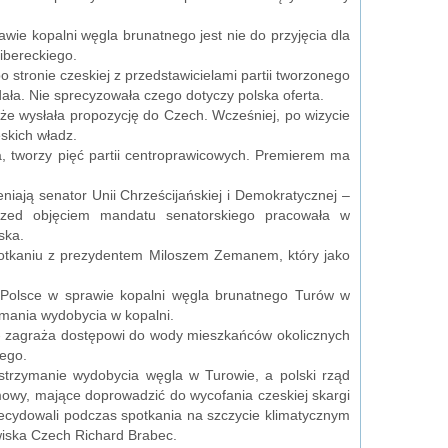
wie kopalni węgla brunatnego jest nie do przyjęcia dla
ibereckiego.
 stronie czeskiej z przedstawicielami partii tworzonego
ała. Nie sprecyzowała czego dotyczy polska oferta.
że wysłała propozycję do Czech. Wcześniej, po wizycie
skich władz.
a, tworzy pięć partii centroprawicowych. Premierem ma
ają senator Unii Chrześcijańskiej i Demokratycznej –
rzed objęciem mandatu senatorskiego pracowała w
ska.
spotkaniu z prezydentem Miloszem Zemanem, który jako
 Polsce w sprawie kopalni węgla brunatnego Turów w
mania wydobycia w kopalni.
a - zagraża dostępowi do wody mieszkańców okolicznych
nego.
rzymanie wydobycia węgla w Turowie, a polski rząd
zmowy, mające doprowadzić do wycofania czeskiej skargi
ecydowali podczas spotkania na szczycie klimatycznym
wiska Czech Richard Brabec.