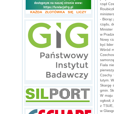
rząd Cz
Roubiczk
minister
- Biorąc
rządu, d
Minister
w Pradze
Nowy rzą
być lide
Wśród mo
Czechos
samorząd
Fiala ni
pierwszy
Czechy 
lutym. W
Skargę s
gmin. Sk
W maju 
ogłosił,
z TSUE, 
w Glasgo