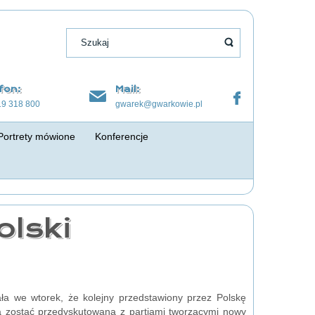
fon:
Mail:
19 318 800
gwarek@gwarkowie.pl
Portrety mówione
Konferencje
olski
ła we wtorek, że kolejny przedstawiony przez Polskę
na zostać przedyskutowana z partiami tworzącymi nowy