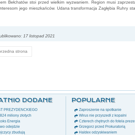
em Bełchatów stoi przed wielkim wyzwaniem. Region musi zaprzesta
 interesom jego mieszkańców. Udana transformacja Zagłębia Ruhry s
blikowano: 17 listopad 2021
rzedna strona
ATNIO DODANE
POPULARNE
ST PREZYDENCKIEGO
Zaproszenie na spotkanie
24 miliony złotych
Wirus nie przyszedł z kopalni
oks Energia
Czterech chętnych do fotela prez
wo odejdzie
Grzegorz przed Prokuratorią
jczycy zbudują
Haldex odzyskiwaniem