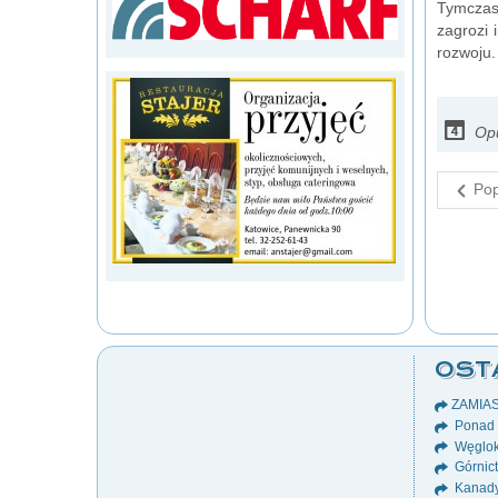
Tymczas
zagrozi
rozwoju.
Opu
Pop
OST
ZAMIA
Ponad 8
Węglok
Górnict
Kanady