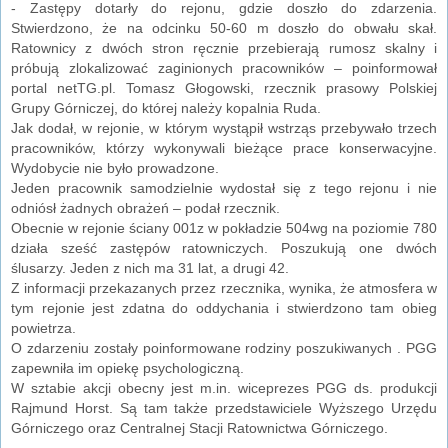
- Zastępy dotarły do rejonu, gdzie doszło do zdarzenia.
Stwierdzono, że na odcinku 50-60 m doszło do obwału skał.
Ratownicy z dwóch stron ręcznie przebierają rumosz skalny i
próbują zlokalizować zaginionych pracowników – poinformował
portal netTG.pl. Tomasz Głogowski, rzecznik prasowy Polskiej
Grupy Górniczej, do której należy kopalnia Ruda.
Jak dodał, w rejonie, w którym wystąpił wstrząs przebywało trzech
pracowników, którzy wykonywali bieżące prace konserwacyjne.
Wydobycie nie było prowadzone.
Jeden pracownik samodzielnie wydostał się z tego rejonu i nie
odniósł żadnych obrażeń – podał rzecznik.
Obecnie w rejonie ściany 001z w pokładzie 504wg na poziomie 780
działa sześć zastępów ratowniczych. Poszukują one dwóch
ślusarzy. Jeden z nich ma 31 lat, a drugi 42.
Z informacji przekazanych przez rzecznika, wynika, że atmosfera w
tym rejonie jest zdatna do oddychania i stwierdzono tam obieg
powietrza.
O zdarzeniu zostały poinformowane rodziny poszukiwanych . PGG
zapewniła im opiekę psychologiczną.
W sztabie akcji obecny jest m.in. wiceprezes PGG ds. produkcji
Rajmund Horst. Są tam także przedstawiciele Wyższego Urzędu
Górniczego oraz Centralnej Stacji Ratownictwa Górniczego.