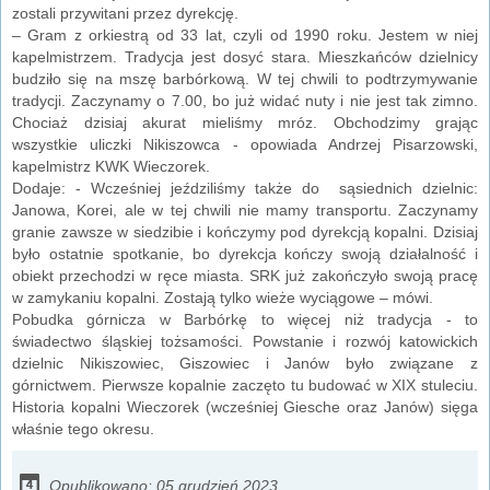
zostali przywitani przez dyrekcję.
– Gram z orkiestrą od 33 lat, czyli od 1990 roku. Jestem w niej
kapelmistrzem. Tradycja jest dosyć stara. Mieszkańców dzielnicy
budziło się na mszę barbórkową. W tej chwili to podtrzymywanie
tradycji. Zaczynamy o 7.00, bo już widać nuty i nie jest tak zimno.
Chociaż dzisiaj akurat mieliśmy mróz. Obchodzimy grając
wszystkie uliczki Nikiszowca - opowiada Andrzej Pisarzowski,
kapelmistrz KWK Wieczorek.
Dodaje: - Wcześniej jeździliśmy także do sąsiednich dzielnic:
Janowa, Korei, ale w tej chwili nie mamy transportu. Zaczynamy
granie zawsze w siedzibie i kończymy pod dyrekcją kopalni. Dzisiaj
było ostatnie spotkanie, bo dyrekcja kończy swoją działalność i
obiekt przechodzi w ręce miasta. SRK już zakończyło swoją pracę
w zamykaniu kopalni. Zostają tylko wieże wyciągowe – mówi.
Pobudka górnicza w Barbórkę to więcej niż tradycja - to
świadectwo śląskiej tożsamości. Powstanie i rozwój katowickich
dzielnic Nikiszowiec, Giszowiec i Janów było związane z
górnictwem. Pierwsze kopalnie zaczęto tu budować w XIX stuleciu.
Historia kopalni Wieczorek (wcześniej Giesche oraz Janów) sięga
właśnie tego okresu.
Opublikowano: 05 grudzień 2023