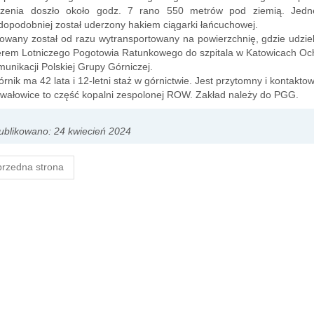
zenia doszło około godz. 7 rano 550 metrów pod ziemią. Jedne
opodobniej został uderzony hakiem ciągarki łańcuchowej.
owany został od razu wytransportowany na powierzchnię, gdzie udzie
terem Lotniczego Pogotowia Ratunkowego do szpitala w Katowicach Oc
munikacji Polskiej Grupy Górniczej.
rnik ma 42 lata i 12-letni staż w górnictwie. Jest przytomny i kontak
ałowice to część kopalni zespolonej ROW. Zakład należy do PGG.
blikowano: 24 kwiecień 2024
rzedna strona