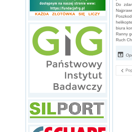
Do zdar
Najprawd
Poszkod
helikop
biura ko
Ranny gó
Ruch Chw
Opu
Pop