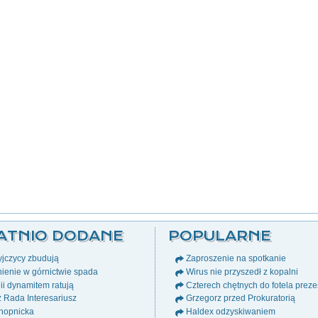
ATNIO DODANE
POPULARNE
jczycy zbudują
Zaproszenie na spotkanie
ienie w górnictwie spada
Wirus nie przyszedł z kopalni
i dynamitem ratują
Czterech chętnych do fotela prez
ż Rada Interesariusz
Grzegorz przed Prokuratorią
nopnicka
Haldex odzyskiwaniem