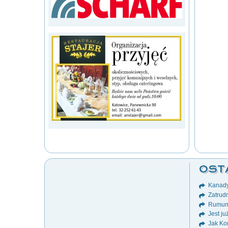
OST
Kanady
Zatrudn
Rumuni
Jest ju
Jak Ko