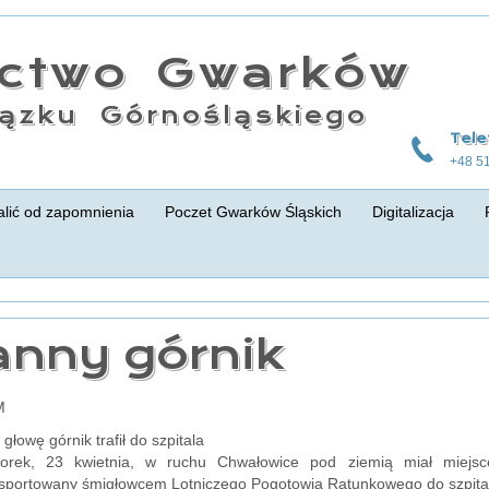
actwo Gwarków
ązku Górnośląskiego
Tele
+48 5
lić od zapomnienia
Poczet Gwarków Śląskich
Digitalizacja
anny górnik
M
głowę górnik trafił do szpitala
ek, 23 kwietnia, w ruchu Chwałowice pod ziemią miał miejsce
nsportowany śmigłowcem Lotniczego Pogotowia Ratunkowego do szpital