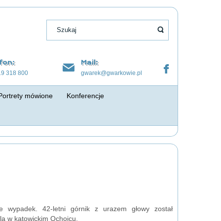
fon:
Mail:
19 318 800
gwarek@gwarkowie.pl
Portrety mówione
Konferencje
 wypadek. 42-letni górnik z urazem głowy został
a w katowickim Ochojcu.