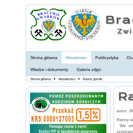
Br
Zwi
Strona główna
Aktualności
Publicystyka
Oca
Władze i dokumenty
Galeria zdjęć
Strona główna
Aktualności
Ranny górnik
R
autor: J
Ranny w 
We wtor
przetra